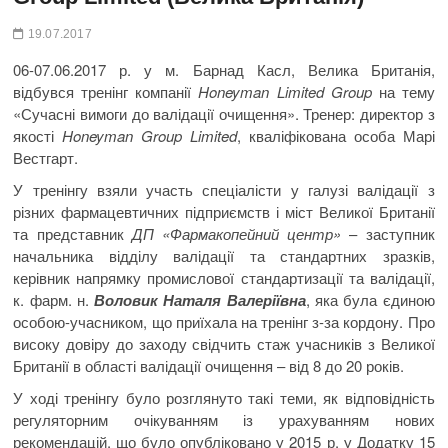
19.07.2017
06-07.06.2017 р. у м. Барнад Касл, Велика Британія,
відбувся тренінг компанії
Honeyman Limited Group
на тему
«Сучасні вимоги до валідації очищення». Тренер: директор з
якості
Honeyman Group Limited
, кваліфікована особа Марі
Вестгарт.
У тренінгу взяли участь спеціалісти у галузі валідації з
різних фармацевтичних підприємств і міст Великої Британії
та представник
ДП «Фармакопейний центр»
– заступник
начальника відділу валідації та стандартних зразків,
керівник напрямку промислової стандартизації та валідації,
к. фарм. н.
Воловик Наталя Валеріївна
, яка була єдиною
особою-учасником, що приїхала на тренінг з-за кордону. Про
високу довіру до заходу свідчить стаж учасників з Великої
Британії в області валідації очищення – від 8 до 20 років.
У ході тренінгу було розглянуто такі теми, як відповідність
регуляторним очікуванням із урахуванням нових
рекомендацій, що було опубліковано у 2015 р. у Додатку 15