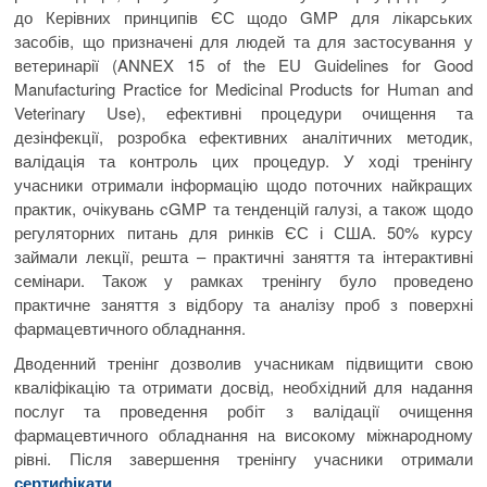
до Керівних принципів ЄС щодо GMP для лікарських
засобів, що призначені для людей та для застосування у
ветеринарії (ANNEX 15 of the EU Guidelines for Good
Manufacturing Practice for Medicinal Products for Human and
Veterinary Use), ефективні процедури очищення та
дезінфекції, розробка ефективних аналітичних методик,
валідація та контроль цих процедур. У ході тренінгу
учасники отримали інформацію щодо поточних найкращих
практик, очікувань cGMP та тенденцій галузі, а також щодо
регуляторних питань для ринків ЄС і США. 50% курсу
займали лекції, решта – практичні заняття та інтерактивні
семінари. Також у рамках тренінгу було проведено
практичне заняття з відбору та аналізу проб з поверхні
фармацевтичного обладнання.
Дводенний тренінг дозволив учасникам підвищити свою
кваліфікацію та отримати досвід, необхідний для надання
послуг та проведення робіт з валідації очищення
фармацевтичного обладнання на високому міжнародному
рівні. Після завершення тренінгу учасники отримали
сертифікати
.