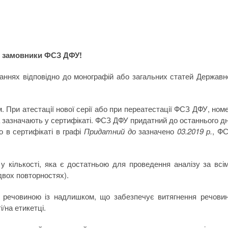
 замовники ФСЗ ДФУ!
ннях відповідно до монографій або загальних статей Державн
.
 При атестації нової серії або при переатестації ФСЗ ДФУ, ном
ка зазначають у сертифікаті. ФСЗ ДФУ придатний до останнього д
о в сертифікаті в графі
Придатний до
зазначено
03.2019 р.
, Ф
 кількості, яка є достатньою для проведення аналізу за всі
 двох повторностях).
 речовиною із надлишком, що забезпечує витягнення речови
/на етикетці.