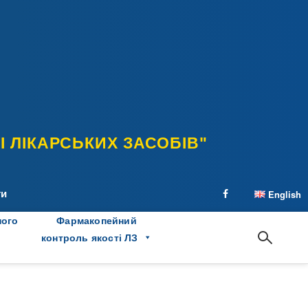
 ЛІКАРСЬКИХ ЗАСОБІВ"
ти
English
facebook
ного
Фармакопейний
контроль якості ЛЗ