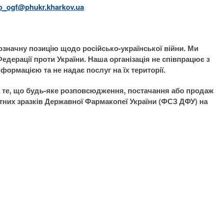
o_ogf@phukr.kharkov.ua
значну позицію щодо російсько-української війни. Ми
едерації проти України. Наша організація не співпрацює з
ормацією та не надає послуг на їх території.
а те, що будь-яке розповсюдження, постачання або продаж
них зразків Державної Фармакопеї України (ФСЗ ДФУ) на