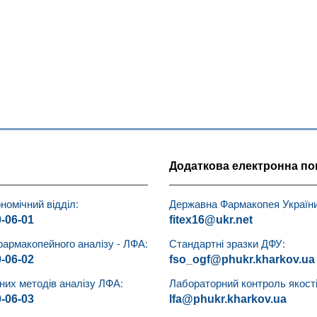
Додаткова електронна по
номічний відділ:
Державна Фармакопея України
0-06-01
fitex16@ukr.net
фармакопейного аналізу - ЛФА:
Стандартні зразки ДФУ:
0-06-02
fso_ogf@phukr.kharkov.ua
чних методів аналізу ЛФА:
Лабораторний контроль якості 
0-06-03
lfa@phukr.kharkov.ua