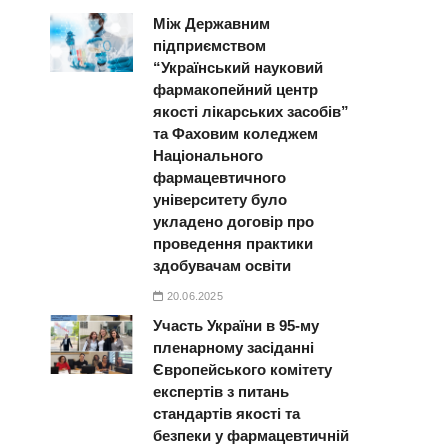
Між Державним
підприємством
“Український науковий
фармакопейний центр
якості лікарських засобів”
та Фаховим коледжем
Національного
фармацевтичного
університету було
укладено договір про
проведення практики
здобувачам освіти
20.06.2025
Участь України в 95-му
пленарному засіданні
Європейського комітету
експертів з питань
стандартів якості та
безпеки у фармацевтичній