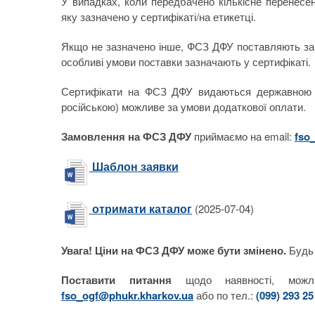
У випадках, коли передбачено кількісне перенесен
яку зазначено у сертифікаті/на етикетці.
Якщо не зазначено інше, ФСЗ ДФУ поставляють за к
особливі умови поставки зазначають у сертифікаті.
Сертифікати на ФСЗ ДФУ видаються державною м
російською) можливе за умови додаткової оплати.
Замовлення на ФСЗ ДФУ
приймаємо на email:
fso
Шаблон заявки
отримати каталог
(2025-07-04)
Увага! Ціни на ФСЗ ДФУ може бути змінено.
Будь 
Поставити питання
щодо наявності, можли
fso_ogf@phukr.kharkov.ua
або по тел.:
(099) 293 25