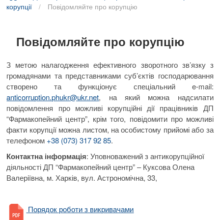
B
/
корупції
Повідомляйте про корупцію
u
t
t
Повідомляйте про корупцію
o
n
З метою налагодження ефективного зворотного зв’язку з
громадянами та представниками суб’єктів господарювання
створено та функціонує спеціальний e-mail:
anticorruption.phukr@ukr.net
, на який можна надсилати
повідомлення про можливі корупційні дії працівників ДП
“Фармакопейний центр”, крім того, повідомити про можливі
факти корупції можна листом, на особистому прийомі або за
телефоном
+38 (073) 317 92 85
.
Контактна інформація
: Уповноважений з антикорупційної
діяльності ДП “Фармакопейний центр” – Куксова Олена
Валеріївна, м. Харків, вул. Астрономічна, 33,
Порядок роботи з викривачами