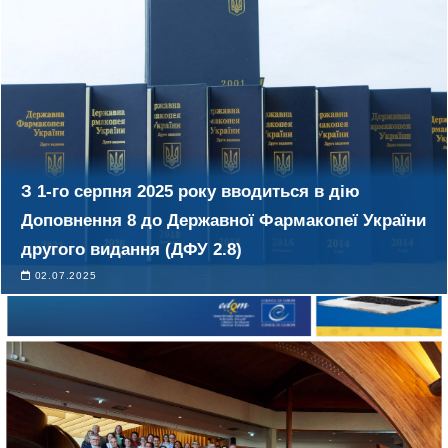
B
u
t
t
o
n
З 1-го серпня 2025 року вводиться в дію
Доповнення 8 до Державної Фармакопеї України
другого видання (ДФУ 2.8)
02.07.2025