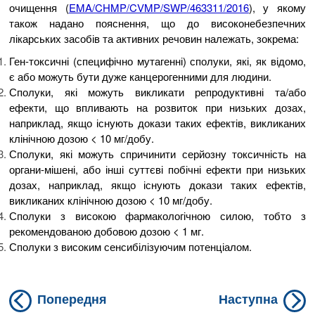
очищення (
EMA/CHMP/CVMP/SWP/463311/2016
), у якому
також надано пояснення, що до високонебезпечних
лікарських засобів та активних речовин належать, зокрема:
Ген-токсичні (специфічно мутагенні) сполуки, які, як відомо,
є або можуть бути дуже канцерогенними для людини.
Сполуки, які можуть викликати репродуктивні та/або
ефекти, що впливають на розвиток при низьких дозах,
наприклад, якщо існують докази таких ефектів, викликаних
клінічною дозою < 10 мг/добу.
Сполуки, які можуть спричинити серйозну токсичність на
органи-мішені, або інші суттєві побічні ефекти при низьких
дозах, наприклад, якщо існують докази таких ефектів,
викликаних клінічною дозою < 10 мг/добу.
Сполуки з високою фармакологічною силою, тобто з
рекомендованою добовою дозою < 1 мг.
Сполуки з високим сенсибілізуючим потенціалом.
Previous
N
Навігація
Попередня
Наступна
post:
po