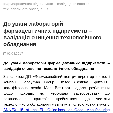
B
фармацевтичних підприємств – валідація очищення
u
технологічного обладнання
t
t
До уваги лабораторій
o
n
фармацевтичних підприємств –
валідація очищення технологічного
обладнання
01.08.2017
До уваги лабораторій фармацевтичних підприємств –
валідація очищення технологічного обладнання
За запитом ДП «Фармакопейний центр» директор з якості
компанії Honeyman Group Limited (Велика Британія),
кваліфікована особа Марі Вестгарт надала роз’яснення
щодо підходів, які необхідно застосовувати до
встановлення критеріїв прийнятності до чистоти
технологічного обладнання у зв’язку з появою нових вимог у
ANNEX 15 of the EU Guidelines for Good Manufacturing