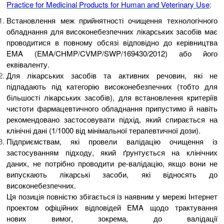
Practice for Medicinal Products for Human and Veterinary Use
:
Встановлення меж прийнятності очищення технологічного
обладнання для високонебезпечних лікарських засобів має
проводитися в повному обсязі відповідно до керівництва
EMA (EMA/CHMP/CVMP/SWP/169430/2012) або його
еквіваленту.
Для лікарських засобів та активних речовин, які не
підпадають під категорію високонебезпечних (тобто для
більшості лікарських засобів), для встановлення критеріїв
чистоти фармацевтичного обладнання припустимо й навіть
рекомендовано застосовувати підхід, який спирається на
клінічні дані (1/1000 від мінімальної терапевтичної дози).
Підприємствам, які провели валідацію очищення із
застосуванням підходу, який ґрунтується на клінічних
даних, не потрібно проводити ре-валідацію, якщо вони не
випускають лікарські засоби, які відносять до
високонебезпечних.
Ця позиція повністю збігається із наявним у мережі Інтернет
проектом офіційних відповідей EMA щодо трактування
нових вимог, зокрема, до валідації