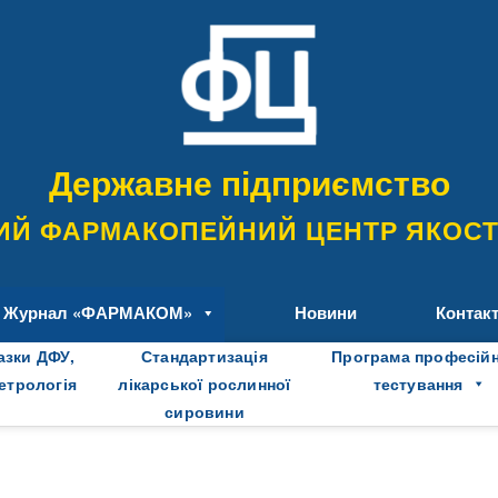
Державне підприємство
ИЙ ФАРМАКОПЕЙНИЙ ЦЕНТР ЯКОСТІ
Журнал «ФАРМАКОМ»
Новини
Контак
азки ДФУ,
Стандартизація
Програма професій
метрологія
лікарської рослинної
тестування
сировини