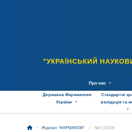
Skip
to
content
"УКРАЇНСЬКИЙ НАУКОВ
Про нас
Державна Фармакопея
Стандартні зр
України
валідація та 
/
/
Журнал “ФАРМАКОМ”
№3 (2019)