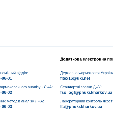
Додаткова електронна по
номічний відділ:
Державна Фармакопея України
0-06-01
fitex16@ukr.net
фармакопейного аналізу - ЛФА:
Стандартні зразки ДФУ:
0-06-02
fso_ogf@phukr.kharkov.ua
чних методів аналізу ЛФА:
Лабораторний контроль якості 
0-06-03
lfa@phukr.kharkov.ua