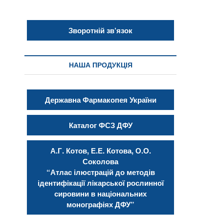
Зворотній зв’язок
НАША ПРОДУКЦІЯ
Державна Фармакопея України
Каталог ФСЗ ДФУ
А.Г. Котов, Е.Е. Котова, О.О.
Соколова
“Атлас ілюстрацій до методів
ідентифікації лікарської рослинної
сировини в національних
монографіях ДФУ”