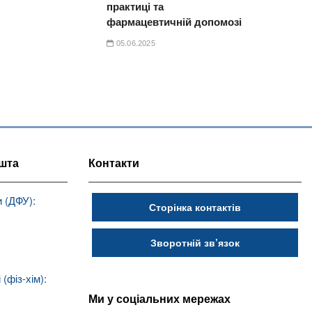
практиці та
фармацевтичній допомозі
05.06.2025
шта
Контакти
 (ДФУ):
Сторінка контактів
Зворотній зв’язок
(фіз-хім):
Ми у соціальних мережах