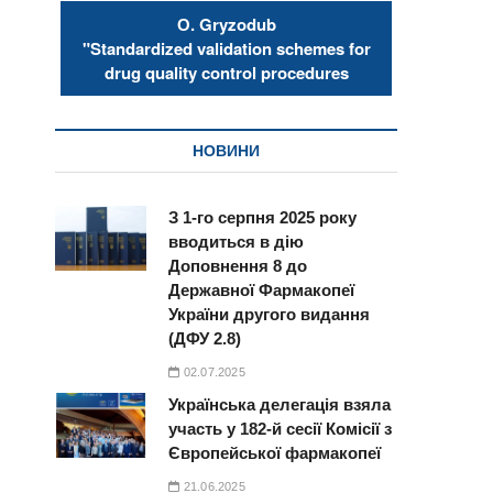
О. Gryzodub
"Standardized validation schemes for
drug quality control procedures
НОВИНИ
З 1-го серпня 2025 року
вводиться в дію
Доповнення 8 до
Державної Фармакопеї
України другого видання
(ДФУ 2.8)
02.07.2025
Українська делегація взяла
участь у 182-й сесії Комісії з
Європейської фармакопеї
21.06.2025