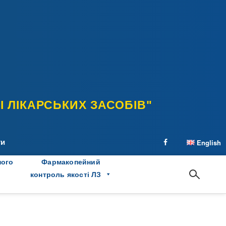
 ЛІКАРСЬКИХ ЗАСОБІВ"
ти
English
facebook
ного
Фармакопейний
контроль якості ЛЗ