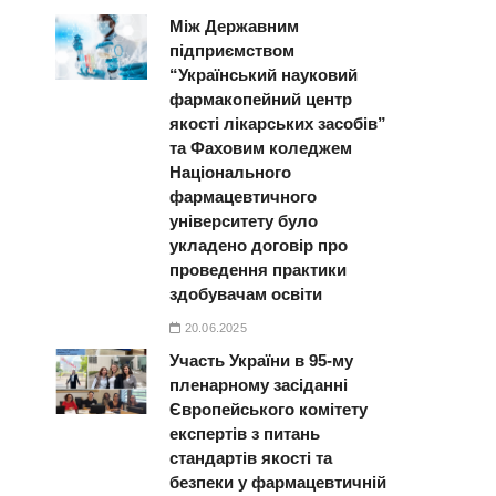
Між Державним
підприємством
“Український науковий
фармакопейний центр
якості лікарських засобів”
та Фаховим коледжем
Національного
фармацевтичного
університету було
укладено договір про
проведення практики
здобувачам освіти
20.06.2025
Участь України в 95-му
пленарному засіданні
Європейського комітету
експертів з питань
стандартів якості та
безпеки у фармацевтичній