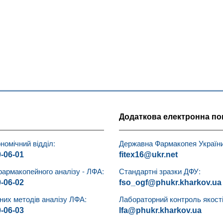
Додаткова електронна по
номічний відділ:
Державна Фармакопея України
0-06-01
fitex16@ukr.net
фармакопейного аналізу - ЛФА:
Стандартні зразки ДФУ:
0-06-02
fso_ogf@phukr.kharkov.ua
чних методів аналізу ЛФА:
Лабораторний контроль якості 
0-06-03
lfa@phukr.kharkov.ua