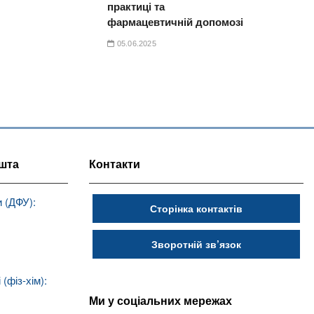
практиці та
фармацевтичній допомозі
05.06.2025
шта
Контакти
 (ДФУ):
Сторінка контактів
Зворотній зв’язок
(фіз-хім):
Ми у соціальних мережах