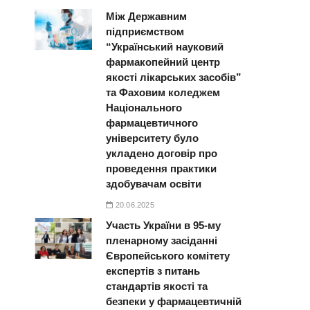
Між Державним
підприємством
“Український науковий
фармакопейний центр
якості лікарських засобів”
та Фаховим коледжем
Національного
фармацевтичного
університету було
укладено договір про
проведення практики
здобувачам освіти
20.06.2025
Участь України в 95-му
пленарному засіданні
Європейського комітету
експертів з питань
стандартів якості та
безпеки у фармацевтичній