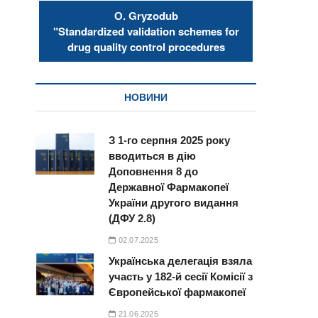
О. Gryzodub
"Standardized validation schemes for
drug quality control procedures
НОВИНИ
З 1-го серпня 2025 року
вводиться в дію
Доповнення 8 до
Державної Фармакопеї
України другого видання
(ДФУ 2.8)
02.07.2025
Українська делегація взяла
участь у 182-й сесії Комісії з
Європейської фармакопеї
21.06.2025