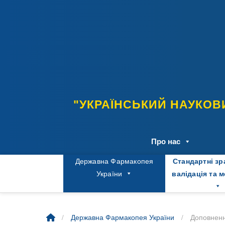
Skip
to
content
"УКРАЇНСЬКИЙ НАУКОВ
Про нас
Державна Фармакопея
Стандартні зр
України
валідація та 
/
/
Державна Фармакопея України
Доповненн