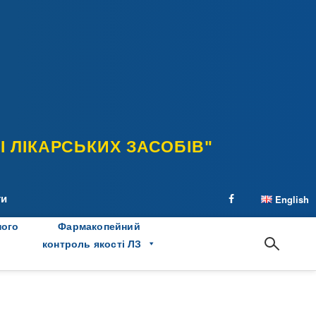
 ЛІКАРСЬКИХ ЗАСОБІВ"
ти
English
facebook
ного
Фармакопейний
контроль якості ЛЗ