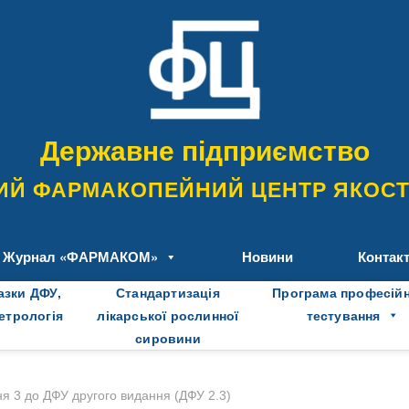
Державне підприємство
ИЙ ФАРМАКОПЕЙНИЙ ЦЕНТР ЯКОСТІ
Журнал «ФАРМАКОМ»
Новини
Контак
азки ДФУ,
Стандартизація
Програма професій
метрологія
лікарської рослинної
тестування
сировини
я 3 до ДФУ другого видання (ДФУ 2.3)