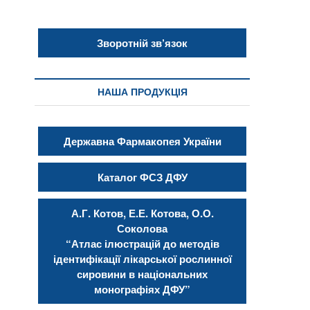
Зворотній зв’язок
НАША ПРОДУКЦІЯ
Державна Фармакопея України
Каталог ФСЗ ДФУ
А.Г. Котов, Е.Е. Котова, О.О.
Соколова
“Атлас ілюстрацій до методів
ідентифікації лікарської рослинної
сировини в національних
монографіях ДФУ”