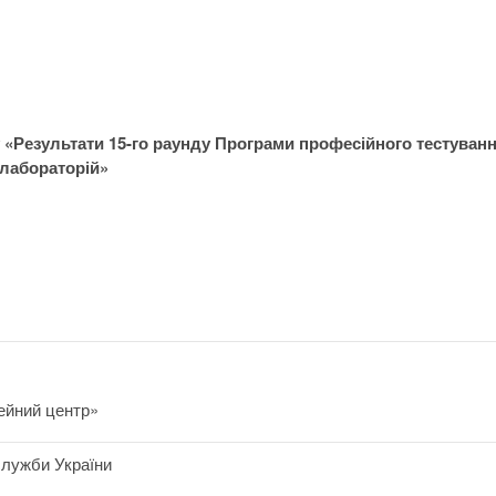
 «Результати 15
-го раунду Програми професійного тестуван
лабораторій»
ейний центр»
служби України