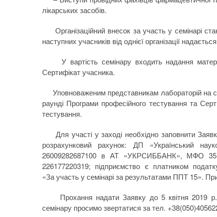
лікарських засобів.
Організаційний внесок за участь у семінарі стано
наступних учасників від однієї організації надаєтьс
У вартість семінару входить надання матеріал
Сертифікат учасника.
Уповноваженим представникам лабораторій на семі
раунді Програми професійного тестування та Серти
тестування.
Для участі у заході необхідно заповнити Заявку 
розрахунковий рахунок: ДП «Український наук
26009282687100 в АТ «УКРСИББАНК», МФО 35
226177220319; підприємство є платником податк
«За участь у семінарі за результатами ППТ 15». При
Прохання надати Заявку до 5 квітня 2019 р. 
семінару просимо звертатися за тел. +38(050)40562