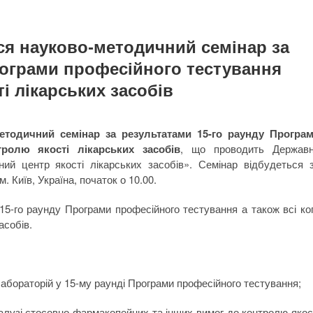
ься науково-методичний семінар за
рограми професійного тестування
і лікарських засобів
етодичний семінар за результатами
15-го раунду Програ
тролю якості лікарських засобів
, що проводить Держав
ий центр якості лікарських засобів». Семінар відбудеться 
. Київ, Україна, початок о 10.00.
-го раунду Програми професійного тестування а також всі ко
асобів.
абораторій у 15-му раунді Програми професійного тестування;
узі стосовно фармакопейних та інших вимог до контролю якос