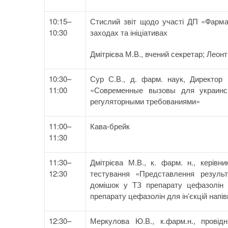
10:15–
Стислий звіт щодо участі ДП «Фармак
10:30
заходах та ініціативах
Дмітрієва М.В., вчений секретар; Леонт
10:30–
Сур С.В., д. фарм. наук, Директор 
11:00
«Современные вызовы для украинс
регуляторными требованиями»
11:00–
Кава-брейк
11:30
11:30–
Дмітрієва М.В., к. фарм. н., керів
12:30
тестування «Представлення результ
домішок у ТЗ препарату цефазолін 
препарату цефазолін для ін’єкцій напі
12:30–
Меркулова Ю.В., к.фарм.н., провід