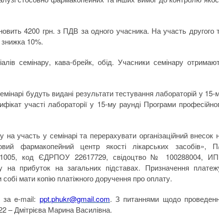
вить 4200 грн. з ПДВ за одного учасника. На участь другого 
я знижка 10%.
ів семінару, кава-брейк, обід. Учасники семінару отримаю
нарі будуть видані результати тестування лабораторій у 15-
фікат участі лабораторії у 15-му раунді Програми професійно
на участь у семінарі та перерахувати організаційний внесок 
овий фармакопейний центр якості лікарських засобів», П
1005, код ЄДРПОУ 22617729, свідоцтво № 100288004, И
у на прибуток на загальних підставах. Призначення платеж
 собі мати копію платіжного доручення про оплату.
за e-mail:
ppt.phukr@gmail.com
. З питаннями щодо проведен
22 – Дмітрієва Марина Василівна.