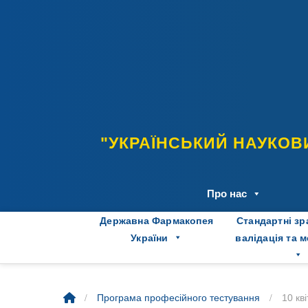
Skip
to
content
"УКРАЇНСЬКИЙ НАУКОВ
Про нас
Державна Фармакопея
Стандартні зр
України
валідація та 
/
/
Програма професійного тестування
10 кв