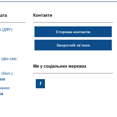
шта
Контакти
 (ДФУ):
Сторінка контактів
Зворотній зв’язок
(фіз-хім):
Ми у соціальних мережах
(біол.):
.ua
вання:
ua