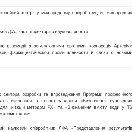
опейний центр» у міжнародному співробітництві, міжнародни
ьєв Д.А., заст. директора з наукової роботи
по взаємодії з регуляторними органами, корпорація Артеріу
кой фармацевтической промышленности в связи с новым
ник сектора розробки та впровадження Програми професійног
атів виконання тестового завдання «Визначення суповідни
для ін’єкцій методом РХ» та «Визначення вмісту води у Т
вмікрометодом»
ний науковий співробітник ЛФА «Представлення результаті