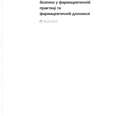
безпеки у фармацевтичній
практиці та
х
фармацевтичній допомозі
05.06.2025
м
и
о
х
З
в