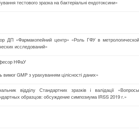
ування тестового зразка на бактеріальні ендотоксини»
ектор ДП «Фармакопейний центр» «Роль ГФУ в метрологическо
ческих исследований»
рофесор НФаУ
нь вимог GMP з урахуванням цілісності даних»
альник відділу Стандартних зразків і валідації «Вопрос
дартных образцов: обсуждение симпозиума IRSS 2019 г.»