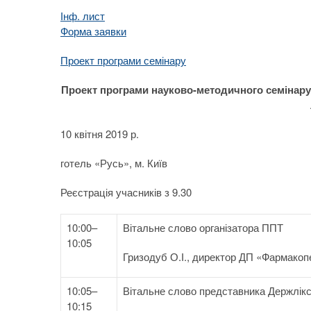
Інф. лист
Форма заявки
Проект програми семінару
Проект програми науково-методичного семінару
10 квітня 2019 р.
готель «Русь», м. Київ
Реєстрація учасників з 9.30
10:00–
Вітальне слово організатора ППТ
10:05
Гризодуб О.І., директор ДП «Фармакоп
10:05–
Вітальне слово представника Держлік
10:15