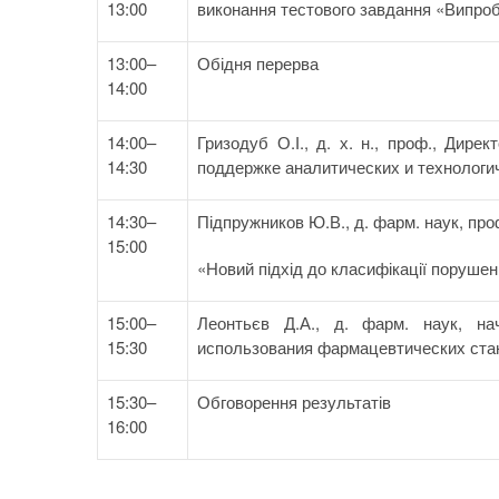
13:00
виконання тестового завдання «Випроб
13:00–
Обідня перерва
14:00
14:00–
Гризодуб О.І., д. х. н., проф., Дир
14:30
поддержке аналитических и технологи
14:30–
Підпружников Ю.В., д. фарм. наук, п
15:00
«Новий підхід до класифікації поруше
15:00–
Леонтьєв Д.А., д. фарм. наук, нач
15:30
использования фармацевтических стан
15:30–
Обговорення результатів
16:00