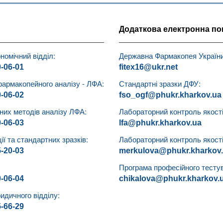
Додаткова електронна по
номічний відділ:
Державна Фармакопея України
0-06-01
fitex16@ukr.net
фармакопейного аналізу - ЛФА:
Стандартні зразки ДФУ:
0-06-02
fso_ogf@phukr.kharkov.ua
чних методів аналізу ЛФА:
Лабораторний контроль якості 
0-06-03
lfa@phukr.kharkov.ua
ії та стандартних зразків:
Лабораторний контроль якості 
5-20-03
merkulova@phukr.kharkov
Програма професійного тесту
0-06-04
chikalova@phukr.kharkov.
идичного відділу:
5-66-29