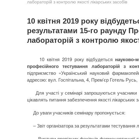
лабораторій з контролю якості лікарських засобів
10 квітня 2019 року відбудет
результатами 15-го раунду П
лабораторій з контролю якост
10 квітня 2019 року відбудеться
науково-м
професійного тестування лабораторій з кон
підприємство «Український науковий фармакопейн
адресою: вул. Госпітальна, 4, Прем’єр Готель Русь, м
Для участі у семінарі запрошуються учасники 15
цікавлять питання забезпечення якості лікарських з
До уваги учасників семінару пропонується:
– Звіт організатора за результатами тестування л
– Виступи провідних фахівців фармацевтичної гал