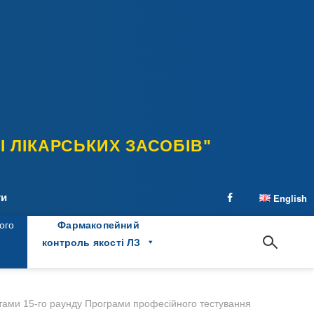
 ЛІКАРСЬКИХ ЗАСОБІВ"
ти
English
facebook
ого
Фармакопейний
контроль якості ЛЗ
атами 15-го раунду Програми професійного тестування