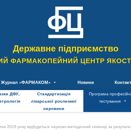
Державне підприємство
ИЙ ФАРМАКОПЕЙНИЙ ЦЕНТР ЯКОСТІ
Журнал «ФАРМАКОМ»
Новини
Контак
азки ДФУ,
Стандартизація
Програма професійн
метрологія
лікарської рослинної
тестування
сировини
ітня 2019 року відбудеться науково-методичний семінар за результ