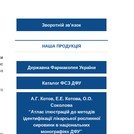
Зворотній зв’язок
НАША ПРОДУКЦІЯ
ми
не
Державна Фармакопея України
за
Каталог ФСЗ ДФУ
го
А.Г. Котов, Е.Е. Котова, О.О.
Соколова
“Атлас ілюстрацій до методів
ідентифікації лікарської рослинної
сировини в національних
монографіях ДФУ”
ті