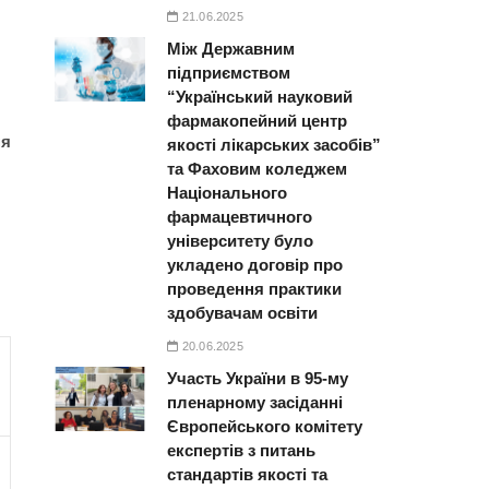
21.06.2025
Між Державним
підприємством
“Український науковий
фармакопейний центр
ня
якості лікарських засобів”
та Фаховим коледжем
Національного
фармацевтичного
університету було
укладено договір про
проведення практики
здобувачам освіти
20.06.2025
Участь України в 95-му
пленарному засіданні
Європейського комітету
експертів з питань
стандартів якості та