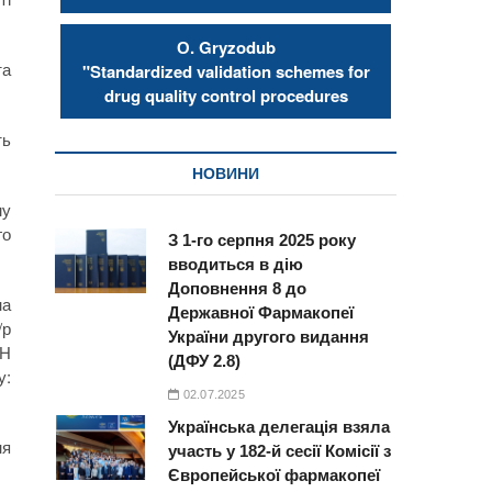
О. Gryzodub
та
"Standardized validation schemes for
drug quality control procedures
ть
НОВИНИ
му
го
З 1-го серпня 2025 року
вводиться в дію
Доповнення 8 до
на
Державної Фармакопеї
/р
України другого видання
ПН
(ДФУ 2.8)
у:
02.07.2025
Українська делегація взяла
ня
участь у 182-й сесії Комісії з
Європейської фармакопеї