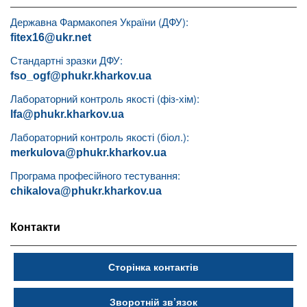
Державна Фармакопея України (ДФУ):
fitex16@ukr.net
Стандартні зразки ДФУ:
fso_ogf@phukr.kharkov.ua
Лабораторний контроль якості (фіз-хім):
lfa@phukr.kharkov.ua
Лабораторний контроль якості (біол.):
merkulova@phukr.kharkov.ua
Програма професійного тестування:
chikalova@phukr.kharkov.ua
Контакти
Сторінка контактів
Зворотній зв’язок