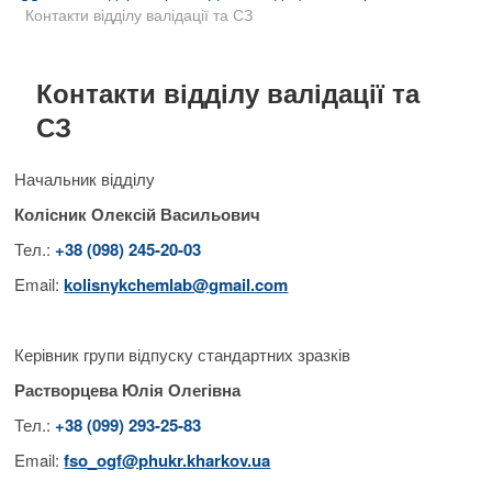
B
Контакти відділу валідації та СЗ
u
t
t
Контакти відділу валідації та
o
СЗ
n
Начальник відділу
Колісник Олексій Васильович
Тел.:
+38 (098) 245-20-03
Email:
kolisnykchemlab@gmail.com
Керівник групи відпуску стандартних зразків
Растворцева Юлія Олегівна
Тел.:
+38 (099) 293-25-83
Email:
fso_
ogf@phukr.kharkov.ua