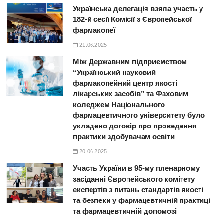
Українська делегація взяла участь у
182-й сесії Комісії з Європейської
фармакопеї
21.06.2025
Між Державним підприємством
“Український науковий
фармакопейний центр якості
лікарських засобів” та Фаховим
коледжем Національного
фармацевтичного університету було
укладено договір про проведення
практики здобувачам освіти
20.06.2025
Участь України в 95-му пленарному
засіданні Європейського комітету
експертів з питань стандартів якості
та безпеки у фармацевтичній практиці
та фармацевтичній допомозі