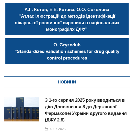
А.Г. Котов, Е.Е. Котова, О.О. Соколова
“Атлас ілюстрацій до методів ідентифікації
лікарської рослинної сировини в національних
монографіях ДФУ”
О. Gryzodub
"Standardized validation schemes for drug quality
control procedures
НОВИНИ
З 1-го серпня 2025 року вводиться в
дію Доповнення 8 до Державної
Фармакопеї України другого видання
(ДФУ 2.8)
02.07.2025