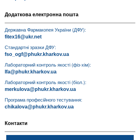
Додаткова електронна пошта
Державна Фармакопея України (ДФУ):
fitex16@ukr.net
Стандартні зразки ДФУ:
fso_ogf@phukr.kharkov.ua
Лабораторний контроль якості (фіз-хім):
lfa@phukr.kharkov.ua
Лабораторний контроль якості (біол.):
merkulova@phukr.kharkov.ua
Програма професійного тестування:
chikalova@phukr.kharkov.ua
Контакти