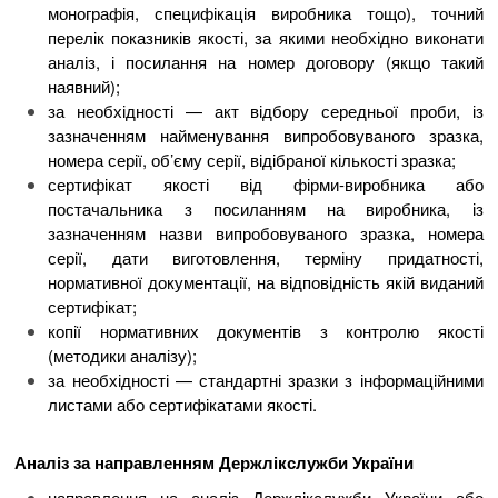
монографія, специфікація виробника тощо), точний
перелік показників якості, за якими необхідно виконати
аналіз, і посилання на номер договору (якщо такий
наявний);
за необхідності — акт відбору середньої проби, із
зазначенням найменування випробовуваного зразка,
номера серії, об’єму серії, відібраної кількості зразка;
сертифікат якості від фірми-виробника або
постачальника з посиланням на виробника, із
зазначенням назви випробовуваного зразка, номера
серії, дати виготовлення, терміну придатності,
нормативної документації, на відповідність якій виданий
сертифікат;
копії нормативних документів з контролю якості
(методики аналізу);
за необхідності — стандартні зразки з інформаційними
листами або сертифікатами якості.
Аналіз за направленням Держлікслужби України
направлення на аналіз Держлікслужби України або