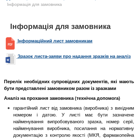
B
Інформація для замовника
u
t
t
Інформація для замовника
o
n
Інформаційний лист замовникам
Зразок листа-заяви про надання зразків на аналіз
Перелік необхідних супровідних документів, які мають
бути представлені замовником разом із зразками
Аналіз на прохання замовника (технічна допомога)
гарантійний лист від замовника (виробника) з вихідним
номером і датою. У листі має бути зазначене
найменування випробовуваного зразка, номер серії,
найменування виробника, посилання на нормативну
документацію з контролю якості (МКЯ, фармакопейна