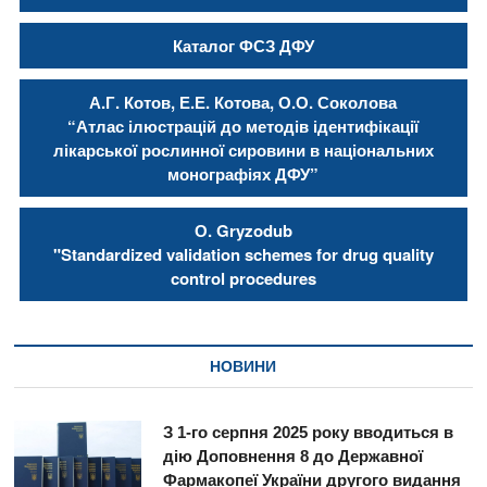
Каталог ФСЗ ДФУ
А.Г. Котов, Е.Е. Котова, О.О. Соколова
“Атлас ілюстрацій до методів ідентифікації
лікарської рослинної сировини в національних
монографіях ДФУ”
О. Gryzodub
"Standardized validation schemes for drug quality
control procedures
НОВИНИ
З 1-го серпня 2025 року вводиться в
дію Доповнення 8 до Державної
Фармакопеї України другого видання