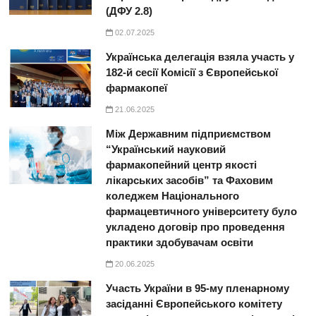
(ДФУ 2.8)
02.07.2025
Українська делегація взяла участь у
182-й сесії Комісії з Європейської
фармакопеї
21.06.2025
Між Державним підприємством
“Український науковий
фармакопейний центр якості
лікарських засобів” та Фаховим
коледжем Національного
фармацевтичного університету було
укладено договір про проведення
практики здобувачам освіти
20.06.2025
Участь України в 95-му пленарному
засіданні Європейського комітету