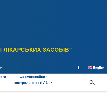
 ЛІКАРСЬКИХ ЗАСОБІВ"
ти
English
facebook
ного
Фармакопейний
контроль якості ЛЗ