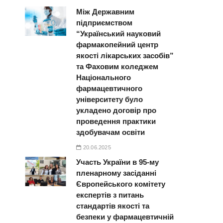
Між Державним
підприємством
“Український науковий
фармакопейний центр
якості лікарських засобів”
та Фаховим коледжем
Національного
фармацевтичного
університету було
укладено договір про
проведення практики
здобувачам освіти
20.06.2025
Участь України в 95-му
пленарному засіданні
Європейського комітету
експертів з питань
стандартів якості та
безпеки у фармацевтичній