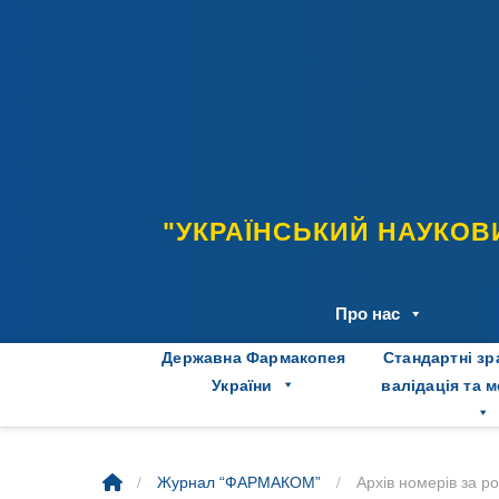
Skip
to
content
"УКРАЇНСЬКИЙ НАУКОВ
Про нас
Державна Фармакопея
Стандартні зр
України
валідація та 
/
/
Журнал “ФАРМАКОМ”
Архів номерів за р