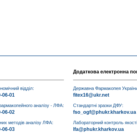
Додаткова електронна по
номічний відділ:
Державна Фармакопея України
0-06-01
fitex16@ukr.net
фармакопейного аналізу - ЛФА:
Стандартні зразки ДФУ:
0-06-02
fso_ogf@phukr.kharkov.ua
чних методів аналізу ЛФА:
Лабораторний контроль якості 
0-06-03
lfa@phukr.kharkov.ua