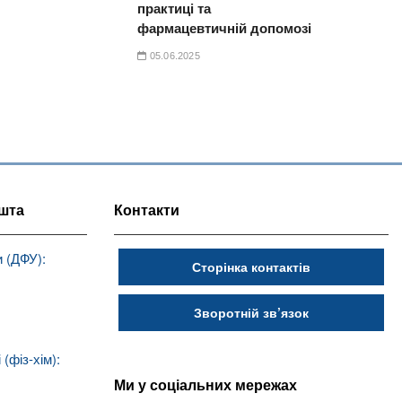
практиці та
фармацевтичній допомозі
05.06.2025
шта
Контакти
 (ДФУ):
Сторінка контактів
Зворотній зв’язок
(фіз-хім):
Ми у соціальних мережах