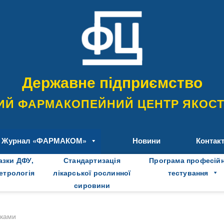
Державне підприємство
ИЙ ФАРМАКОПЕЙНИЙ ЦЕНТР ЯКОСТІ
Журнал «ФАРМАКОМ»
Новини
Контак
азки ДФУ,
Стандартизація
Програма професій
метрологія
лікарської рослинної
тестування
сировини
оками