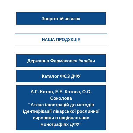
Зворотній зв’язок
НАША ПРОДУКЦІЯ
Державна Фармакопея України
Каталог ФСЗ ДФУ
А.Г. Котов, Е.Е. Котова, О.О.
Соколова
“Атлас ілюстрацій до методів
ідентифікації лікарської рослинної
сировини в національних
монографіях ДФУ”