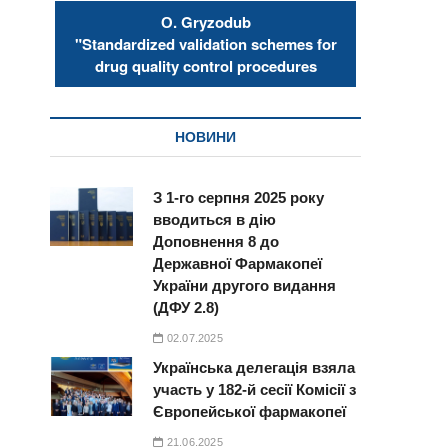
О. Gryzodub
"Standardized validation schemes for
drug quality control procedures
НОВИНИ
З 1-го серпня 2025 року
вводиться в дію
Доповнення 8 до
Державної Фармакопеї
України другого видання
(ДФУ 2.8)
02.07.2025
Українська делегація взяла
участь у 182-й сесії Комісії з
Європейської фармакопеї
21.06.2025