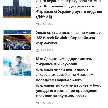
З 1-го серпня 2025 року вводиться в
дію Доповнення 8 до Державної
Фармакопеї України другого видання
(ДФУ 2.8)
02.07.2025
Українська делегація взяла участь у
182-й сесії Комісії з Європейської
фармакопеї
21.06.2025
Між Державним підприємством
“Український науковий
фармакопейний центр якості
лікарських засобів” та Фаховим
коледжем Національного
фармацевтичного університету було
укладено договір про проведення
практики здобувачам освіти
20.06.2025