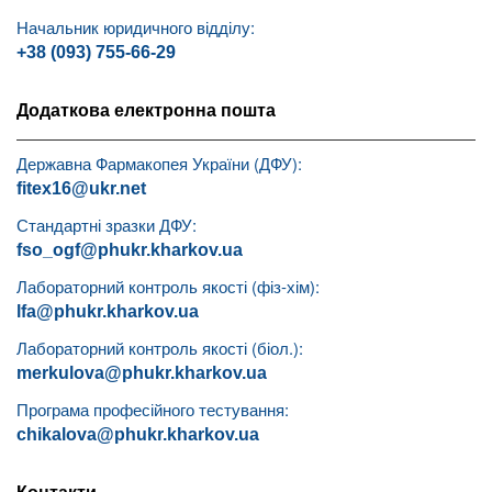
Начальник юридичного відділу:
+38 (093) 755-66-29
Додаткова електронна пошта
Державна Фармакопея України (ДФУ):
fitex16@ukr.net
Стандартні зразки ДФУ:
fso_ogf@phukr.kharkov.ua
Лабораторний контроль якості (фіз-хім):
lfa@phukr.kharkov.ua
Лабораторний контроль якості (біол.):
merkulova@phukr.kharkov.ua
Програма професійного тестування:
chikalova@phukr.kharkov.ua