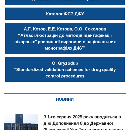
Каталог ФСЗ ДФУ
А.Г. Котов, Е.Е. Котова, О.О. Соколова
“Атлас ілюстрацій до методів ідентифікації
лікарської рослинної сировини в національних
монографіях ДФУ”
О. Gryzodub
"Standardized validation schemes for drug quality
control procedures
НОВИНИ
З 1-го серпня 2025 року вводиться в
дію Доповнення 8 до Державної
Фармакопеї України другого видання