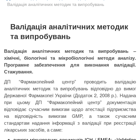
B
Валідація аналітичних методик та випробувань
u
t
t
Валідація аналітичних методик
o
та випробувань
n
Валідація аналітичних методик та випробувань –
хімічні, біологічні та мікробіологічні методи аналізу.
Програмне забезпечення для виконання валідації.
Стажування.
ДП “Фармакопейний центр” проводить валідацію
аналітичних методик та випробувань відповідно до вимог
Державної Фармакопеї України (Додаток 2, 2008 р.). Надана
при цьому ДП “Фармакопейний центр” документація
відповідає сучасним вимогам щодо атестації підприємства
на відповідність вимогам GMP, а також сучасним
стандартам надання інформації з валідації при реєстрації
лікарських засобів, а саме:
вимоги міжнародних документів ICH / EMEA: «Validation