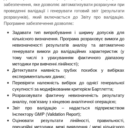
забезпечення, яке дозволяє автоматизувати розрахунки при
проведенні валідації і генерувати готовий звіт (результати
розрахунків), який включається до Звіту про валідацію.
Програмне забезпечення дозволяє:
Задавати тип випробування і ширину допусків для
кількісного визначення. Програма розраховує вимоги до
невизначеності результатів аналізу та автоматично
генерувати вимоги до валідаційних характеристик (у
тому числі з урахуванням фактичного діапазону
методики при вивченні лінійності);
Детектувати наявність грубих похибок у вибірках
експериментальних даних;
Перевіряти належність вибірок до однієї генеральної
сукупності за модифікованим критерієм Бартлетта;
Розраховувати фактичну невизначеність результату
аналізу, пов’язану з кінцевою аналітичної операцією;
Звіт про валідацію – надається підприємством
Інспектору GMP (Validation Report);
Оцінювати результати лінійності, правильності,
прецизійні методики, межі виявлення / межі кількісного