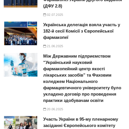
(ДФУ 2.8)
02.07.2025
Українська делегація взяла участь у
182-й сесії Комісії з Європейської
фармакопеї
21.06.2025
Між Державним підприємством
“Український науковий
фармакопейний центр якості
лікарських засобів” та Фаховим
коледжем Національного
фармацевтичного університету було
укладено договір про проведення
практики здобувачам освіти
20.06.2025
Участь України в 95-му пленарному
засіданні Європейського комітету