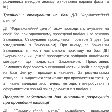
розчинники методом аналізу рівноважної парової фази та
ін.).
Тренінги / стажування на базі
ДП “Фармакопейний
центр”​
ДП “Фармакопейний центр” також проводить стажування на
своїй базі при одночасному проведенні валідації за заявкою
Замовника. Стажування проводиться протягом 3 днів (за
узгодженням із Замовником). При цьому, за бажанням
Замовника, в якості навчального прикладу на базі ДП
“Фармакопейний центр” проводиться валідація аналітичної
методики, що подається Замовником. Представник
Замовника бере участь у виконанні частини робіт з валідації
на базі Центру і проходить навчання. За результатами
стажування видається сертифікат про проходження тренінгу
з питань валідації аналітичних методик і випробувань, і
оформляється повний пакет документів з валідації.
Програмне забезпечення для виконання розрахунків
при проведенні валідації
ДП “Фармакопейний центр” розроблено програмне