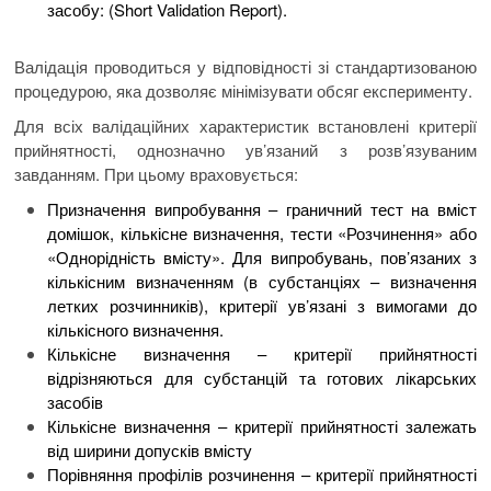
засобу: (Short Validation Report).
Валідація проводиться у відповідності зі стандартизованою
процедурою, яка дозволяє мінімізувати обсяг експерименту.
Для всіх валідаційних характеристик встановлені критерії
прийнятності, однозначно ув’язаний з розв’язуваним
завданням. При цьому враховується:
Призначення випробування – граничний тест на вміст
домішок, кількісне визначення, тести «Розчинення» або
«Однорідність вмісту». Для випробувань, пов’язаних з
кількісним визначенням (в субстанціях – визначення
летких розчинників), критерії ув’язані з вимогами до
кількісного визначення.
Кількісне визначення – критерії прийнятності
відрізняються для субстанцій та готових лікарських
засобів
Кількісне визначення – критерії прийнятності залежать
від ширини допусків вмісту
Порівняння профілів розчинення – критерії прийнятності