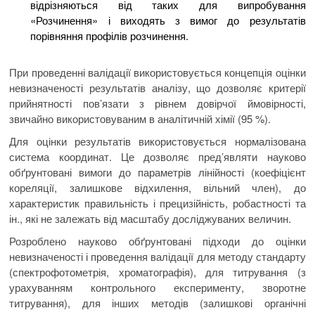
відрізняються від таких для випробування
«Розчинення» і виходять з вимог до результатів
порівняння профілів розчинення.
При проведенні валідації використовується концепція оцінки
невизначеності результатів аналізу, що дозволяє критерії
прийнятності пов’язати з рівнем довірчої ймовірності,
звичайно використовуваним в аналітичній хімії (95 %).
Для оцінки результатів використовується нормалізована
система координат. Це дозволяє пред’являти науково
обґрунтовані вимоги до параметрів лінійності (коефіцієнт
кореляції, залишкове відхилення, вільний член), до
характеристик правильність і прецизійність, робастності та
ін., які не залежать від масштабу досліджуваних величин.
Розроблено науково обґрунтовані підходи до оцінки
невизначеності і проведення валідації для методу стандарту
(спектрофотометрія, хроматографія), для титрування (з
урахуванням контрольного експерименту, зворотне
титрування), для інших методів (залишкові органічні