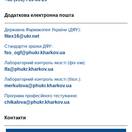
Додаткова електронна пошта
Державна Фармакопея України (ДФУ):
fitex16@ukr.net
Стандартні зразки ДФУ:
fso_ogf@phukr.kharkov.ua
Лабораторний контроль якості (фіз-хім):
lfa@phukr.kharkov.ua
Лабораторний контроль якості (біол.):
merkulova@phukr.kharkov.ua
Програма професійного тестування:
chikalova@phukr.kharkov.ua
Контакти