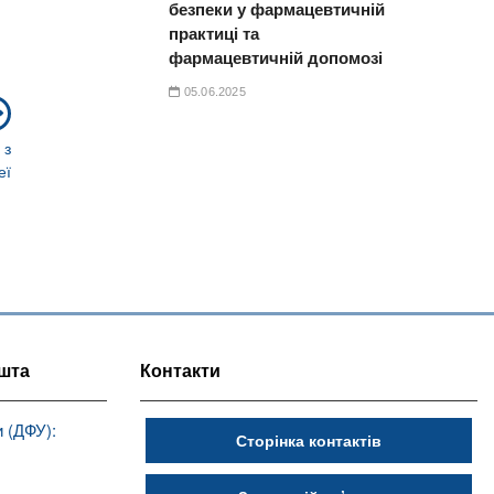
безпеки у фармацевтичній
практиці та
фармацевтичній допомозі
05.06.2025
Next
post:
 з
еї
шта
Контакти
 (ДФУ):
Сторінка контактів