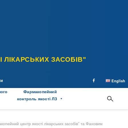
 ЛІКАРСЬКИХ ЗАСОБІВ"
ти
English
facebook
ного
Фармакопейний
контроль якості ЛЗ
опейний центр якості лікарських засобів” та Фаховим