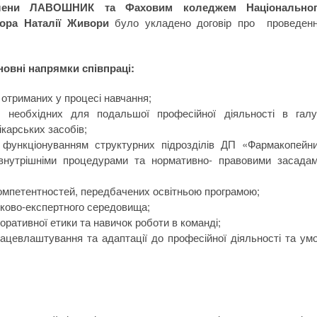
 Олени ЛАВОШНИК та Фаховим коледжем Національно
тора Наталії Живори
було укладено договір про проведен
новні напрямки співпраці:
 отриманих у процесі навчання;
 необхідних для подальшої професійної діяльності в галу
ікарських засобів;
 функціонуванням структурних підрозділів ДП «Фармакопейн
, внутрішніми процедурами та нормативно- правовими засада
омпетентностей, передбачених освітньою програмою;
уково-експертного середовища;
оративної етики та навичок роботи в команді;
ацевлаштування та адаптації до професійної діяльності та ум