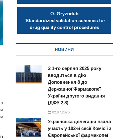
О. Gryzodub
"Standardized validation schemes for
drug quality control procedures
НОВИНИ
З 1-го серпня 2025 року
вводиться в дію
Доповнення 8 до
Державної Фармакопеї
України другого видання
та
(ДФУ 2.8)
ня
02.07.2025
ій
Українська делегація взяла
участь у 182-й сесії Комісії з
Європейської фармакопеї
ті