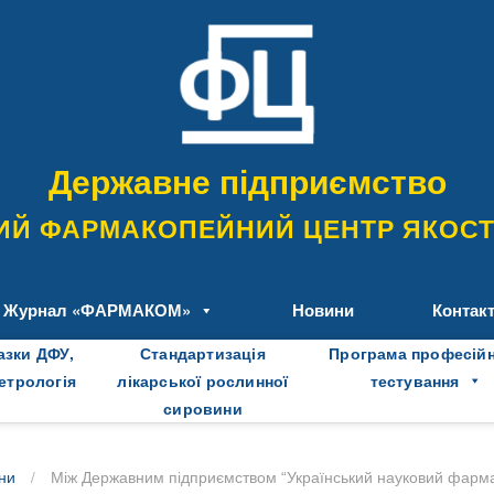
Державне підприємство
ИЙ ФАРМАКОПЕЙНИЙ ЦЕНТР ЯКОСТІ
Журнал «ФАРМАКОМ»
Новини
Контак
азки ДФУ,
Стандартизація
Програма професій
метрологія
лікарської рослинної
тестування
сировини
/
ни
Між Державним підприємством “Український науковий фармак