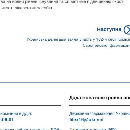
ва на новий рівень існування та сприятиме підвищенню якості
якості лікарських засобів.
Наступна
Українська делегація взяла участь у 182-й сесії Комісії
Європейської фармакоп
Додаткова електронна по
номічний відділ:
Державна Фармакопея України
0-06-01
fitex16@ukr.net
фармакопейного аналізу - ЛФА:
Стандартні зразки ДФУ: