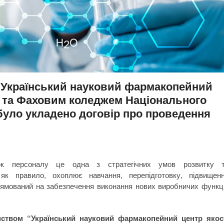
“Український науковий фармакопейний
в” та Фаховим коледжем Національного
уло укладено договір про проведення
иток персоналу це одна з стратегічних умов розвитку 
 як правило, охоплює навчання, перепідготовку, підвищен
спрямований на забезпечення виконання нових виробничих функц
ством “Український науковий фармакопейний центр якос