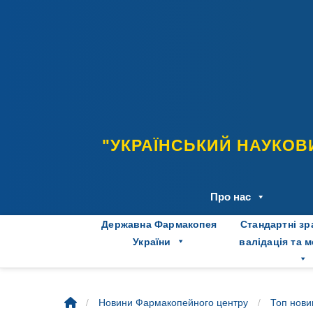
Skip
to
content
"УКРАЇНСЬКИЙ НАУКОВ
Про нас
Державна Фармакопея
Стандартні зр
України
валідація та 
/
/
Новини Фармакопейного центру
Топ нови