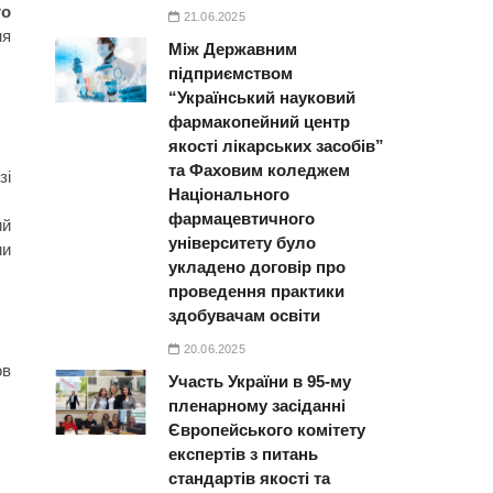
го
21.06.2025
ня
Між Державним
підприємством
“Український науковий
фармакопейний центр
якості лікарських засобів”
та Фаховим коледжем
зі
Національного
фармацевтичного
ий
університету було
ми
укладено договір про
проведення практики
здобувачам освіти
20.06.2025
ов
Участь України в 95-му
пленарному засіданні
Європейського комітету
експертів з питань
стандартів якості та