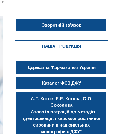
іти
Зворотній зв’язок
НАША ПРОДУКЦІЯ
Державна Фармакопея України
Каталог ФСЗ ДФУ
А.Г. Котов, Е.Е. Котова, О.О.
Соколова
“Атлас ілюстрацій до методів
ідентифікації лікарської рослинної
сировини в національних
монографіях ДФУ”