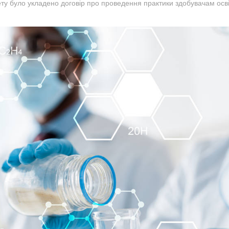
у було укладено договір про проведення практики здобувачам осв