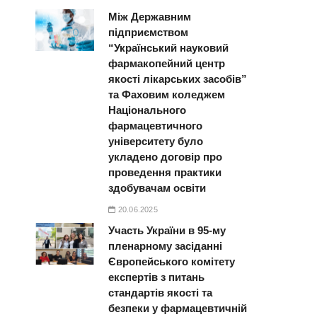
Між Державним
підприємством
“Український науковий
фармакопейний центр
якості лікарських засобів”
та Фаховим коледжем
Національного
фармацевтичного
університету було
укладено договір про
проведення практики
здобувачам освіти
20.06.2025
Участь України в 95-му
пленарному засіданні
Європейського комітету
експертів з питань
стандартів якості та
безпеки у фармацевтичній