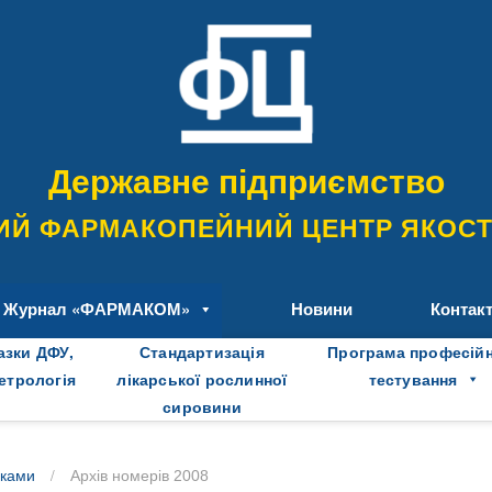
Державне підприємство
ИЙ ФАРМАКОПЕЙНИЙ ЦЕНТР ЯКОСТІ
Журнал «ФАРМАКОМ»
Новини
Контак
азки ДФУ,
Стандартизація
Програма професій
метрологія
лікарської рослинної
тестування
сировини
/
оками
Архів номерів 2008