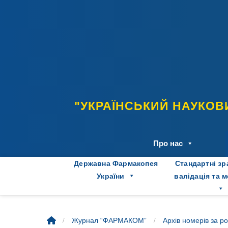
Skip
to
content
"УКРАЇНСЬКИЙ НАУКОВ
Про нас
Державна Фармакопея
Стандартні зр
України
валідація та 
/
/
Журнал “ФАРМАКОМ”
Архів номерів за р