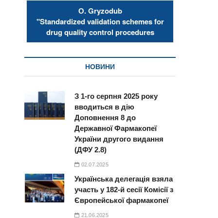
О. Gryzodub
"Standardized validation schemes for
drug quality control procedures
НОВИНИ
З 1-го серпня 2025 року
вводиться в дію
Доповнення 8 до
Державної Фармакопеї
України другого видання
(ДФУ 2.8)
02.07.2025
Українська делегація взяла
участь у 182-й сесії Комісії з
Європейської фармакопеї
21.06.2025