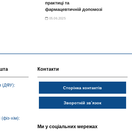
практиці та
фармацевтичній допомозі
05.06.2025
шта
Контакти
 (ДФУ):
Сторінка контактів
Зворотній зв’язок
(фіз-хім):
Ми у соціальних мережах