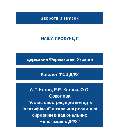
Зворотній зв’язок
НАША ПРОДУКЦІЯ
Державна Фармакопея України
Каталог ФСЗ ДФУ
А.Г. Котов, Е.Е. Котова, О.О.
Соколова
“Атлас ілюстрацій до методів
ідентифікації лікарської рослинної
сировини в національних
монографіях ДФУ”