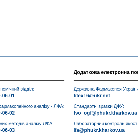
Додаткова електронна по
номічний відділ:
Державна Фармакопея України
0-06-01
fitex16@ukr.net
фармакопейного аналізу - ЛФА:
Стандартні зразки ДФУ:
0-06-02
fso_ogf@phukr.kharkov.ua
чних методів аналізу ЛФА:
Лабораторний контроль якості 
0-06-03
lfa@phukr.kharkov.ua