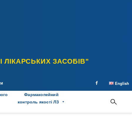
 ЛІКАРСЬКИХ ЗАСОБІВ"
ти
English
facebook
ного
Фармакопейний
контроль якості ЛЗ