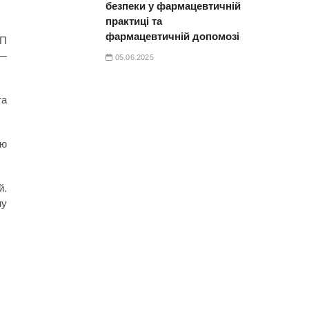
безпеки у фармацевтичній
практиці та
фармацевтичній допомозі
ДП
 —
05.06.2025
та
лю
й.
ну