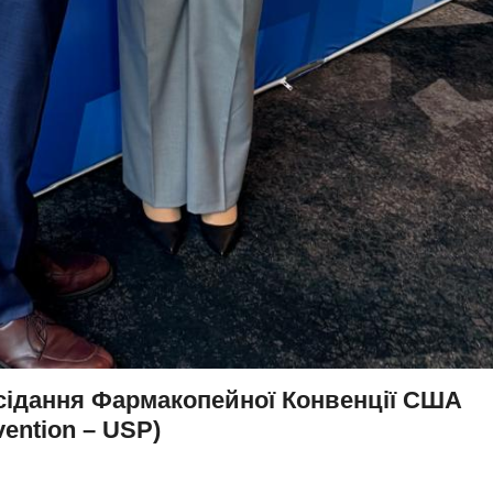
засідання Фармакопейної Конвенції США
vention – USP)