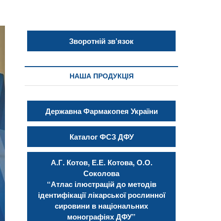
Зворотній зв’язок
НАША ПРОДУКЦІЯ
Державна Фармакопея України
Каталог ФСЗ ДФУ
А.Г. Котов, Е.Е. Котова, О.О.
Соколова
“Атлас ілюстрацій до методів
ідентифікації лікарської рослинної
сировини в національних
монографіях ДФУ”