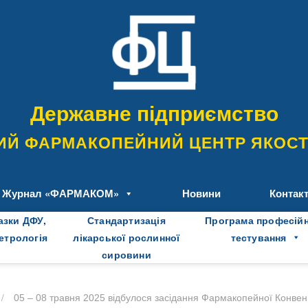
Державне підприємство
ИЙ ФАРМАКОПЕЙНИЙ ЦЕНТР ЯКОСТІ
Журнал «ФАРМАКОМ»
Новини
Контак
азки ДФУ,
Стандартизація
Програма професій
метрологія
лікарської рослинної
тестування
сировини
/
05 – 08 травня 2025 відбулося засідання Фармакопейної Конвенц