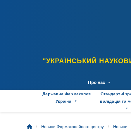
Skip
to
content
"УКРАЇНСЬКИЙ НАУКОВ
Про нас
Державна Фармакопея
Стандартні зр
України
валідація та 
/
/
Новини Фармакопейного центру
Новини