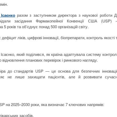
змін.
Ісаєнко
разом з заступником директора з наукової роботи 
ідали засідання Фармакопейної Конвенції США (USP)
5 років та обʼєднує понад 500 організацій світу.
дефіцит ліків, цифрові інновації, біопрепарати, контроль якості 
Ісаєнко, який поділився, як країна адаптувала систему контро
о відновлення планових перевірок і ринкового нагляду.
віра до стандартів USP — це основа для безпечних інноваці
ляє не лише захищати пацієнтів, але й розвивати сучас
SP на 2025–2030 роки, яка визначає 7 ключових напрямів:
ікарських засобів.