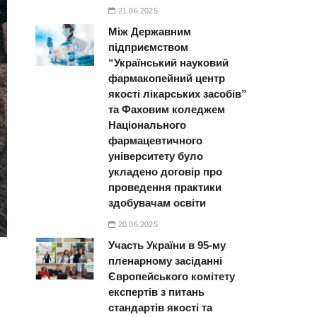
21.06.2025
Між Державним
підприємством
“Український науковий
фармакопейний центр
якості лікарських засобів”
та Фаховим коледжем
Національного
фармацевтичного
університету було
укладено договір про
проведення практики
здобувачам освіти
20.06.2025
Участь України в 95-му
пленарному засіданні
Європейського комітету
експертів з питань
стандартів якості та