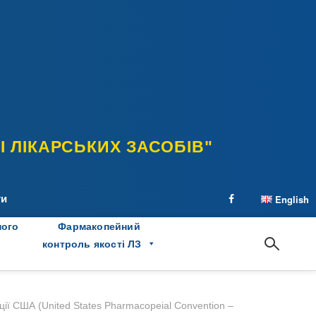
 ЛІКАРСЬКИХ ЗАСОБІВ"
ти
English
facebook
ного
Фармакопейний
контроль якості ЛЗ
ії США (United States Pharmacopeial Convention –