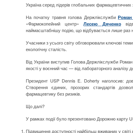
Україна серед лідерів глобальних фармацевтичних 
На початку травня голова Держлікслужби
Роман 
«Фармокопейний центр»
Лесею Дяченко
відв
наймасштабнішу подію, що відбувається лише раз на 
Учасники з усього світу обговорювали ключові теми: 
екологічну сталість.
Від України виступив Голова Держлікслужби Роман 
якості у воєнний час — від лабораторного аналізу д
Президент USP Dennis E. Doherty наголосив: до
Створення єдиних, прозорих стандартів дозво
фармацевтику без ризиків.
Що далі?
У рамках події було презентовано Дорожню карту U
Підвищення доступності найбільш вживаних у світі л