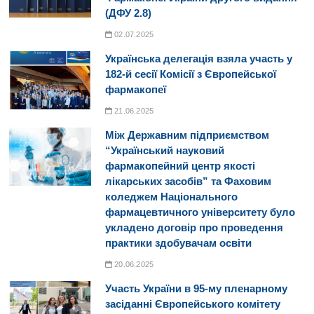
(ДФУ 2.8)
02.07.2025
Українська делегація взяла участь у
182-й сесії Комісії з Європейської
фармакопеї
21.06.2025
Між Державним підприємством
“Український науковий
фармакопейний центр якості
лікарських засобів” та Фаховим
коледжем Національного
фармацевтичного університету було
укладено договір про проведення
практики здобувачам освіти
20.06.2025
Участь України в 95-му пленарному
засіданні Європейського комітету