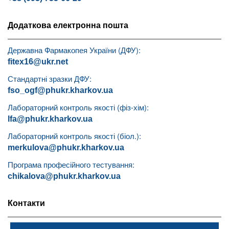
Додаткова електронна пошта
Державна Фармакопея України (ДФУ):
fitex16@ukr.net
Стандартні зразки ДФУ:
fso_ogf@phukr.kharkov.ua
Лабораторний контроль якості (фіз-хім):
lfa@phukr.kharkov.ua
Лабораторний контроль якості (біол.):
merkulova@phukr.kharkov.ua
Програма професійного тестування:
chikalova@phukr.kharkov.ua
Контакти