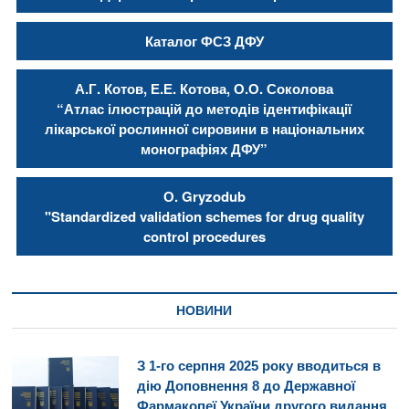
Каталог ФСЗ ДФУ
А.Г. Котов, Е.Е. Котова, О.О. Соколова
“Атлас ілюстрацій до методів ідентифікації
лікарської рослинної сировини в національних
монографіях ДФУ”
О. Gryzodub
"Standardized validation schemes for drug quality
control procedures
НОВИНИ
З 1-го серпня 2025 року вводиться в
дію Доповнення 8 до Державної
Фармакопеї України другого видання