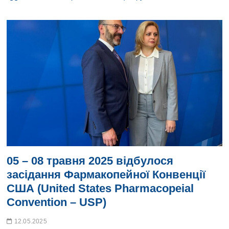
B
u
t
t
o
n
05 – 08 травня 2025 відбулося
засідання Фармакопейної Конвенції
США (United States Pharmacopeial
Convention – USP)
12.05.2025