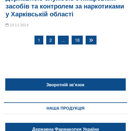
засобів та контролем за наркотиками
у Харківській області
23.12.2024
Пагінація
Page
Page
Page
Next
1
2
…
18
page
записів
Зворотній зв’язок
НАША ПРОДУКЦІЯ
Державна Фармакопея України