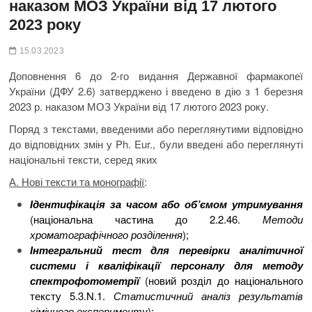
наказом МОЗ України від 17 лютого
2023 року
15.03.2023
Доповнення 6 до 2-го видання Державної фармакопеї
України (ДФУ 2.6) затверджено і введено в дію з 1 березня
2023 р. наказом МОЗ України від 17 лютого 2023 року.
Поряд з текстами, введеними або переглянутими відповідно
до відповідних змін у Ph. Eur., були введені або переглянуті
національні тексти, серед яких
А. Нові тексти та монографії
:
Ідентифікація за часом або об’ємом
утримування
(національна частина до 2.2.46.
Методи
хроматографічного розділення
);
Інтегральний тест для перевірки аналітичної
системи і кваліфікації персоналу для методу
спектрофотометрії
(новий розділ до національного
тексту 5.3.N.1.
Статистичний аналіз результатів
хімічного експерименту
);