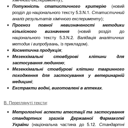
Потужність статистичного критерію
(новий
розділ до національного тексту 5.3.N.1.
Статистичний
аналіз результатів хімічного експерименту
);
Прогноз повної невизначеності методики
кількісного визначення
(новий розділ до
національного тексту 5.3.N.2.
Валідація аналітичних
методик і випробувань,
із прикладом).
Косметична продукція
;
Мезенхімальні стовбурові клітини для
застосування людиною
;
Мезенхімальні стовбурові клітини тваринного
походження для застосування у ветеринарній
медицині
;
Екстракти водні, виготовлені в аптеках
.
B. Переглянуті тексти
:
Метрологічні аспекти атестації та застосування
стандартних зразків Державної Фармакопеї
України
(національна частина до 5.12.
Стандартні