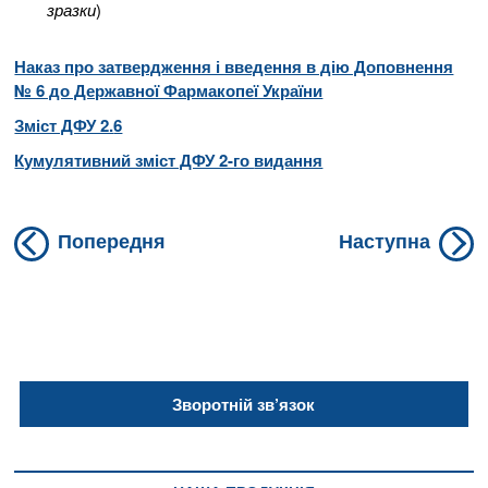
зразки
)
Наказ про затвердження і введення в дію Доповнення
№ 6 до Державної Фармакопеї України
Зміст ДФУ 2.
6
Кумулятивний зміст ДФУ 2-го
видання
Previous
N
Навігація
Попередня
Наступна
post:
po
записів
Зворотній зв’язок