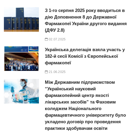
З 1-го серпня 2025 року вводиться в
дію Доповнення 8 до Державної
Фармакопеї України другого видання
(ДФУ 2.8)
02.07.2025
Українська делегація взяла участь у
182-й сесії Комісії з Європейської
фармакопеї
21.06.2025
Між Державним підприємством
“Український науковий
фармакопейний центр якості
лікарських засобів” та Фаховим
коледжем Національного
фармацевтичного університету було
укладено договір про проведення
практики здобувачам освіти