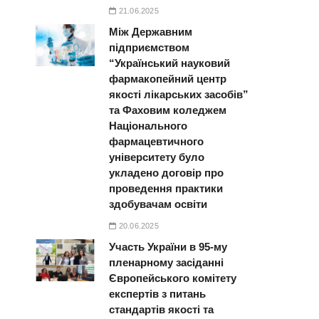
21.06.2025
Між Державним
підприємством
“Український науковий
фармакопейний центр
якості лікарських засобів”
та Фаховим коледжем
Національного
фармацевтичного
університету було
укладено договір про
проведення практики
здобувачам освіти
20.06.2025
Участь України в 95-му
пленарному засіданні
Європейського комітету
експертів з питань
стандартів якості та