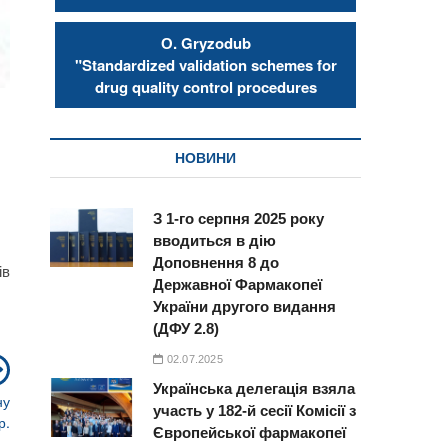
О. Gryzodub
"Standardized validation schemes for
drug quality control procedures
НОВИНИ
З 1-го серпня 2025 року
вводиться в дію
Доповнення 8 до
ів
Державної Фармакопеї
України другого видання
(ДФУ 2.8)
02.07.2025
Next
post:
Українська делегація взяла
ну
участь у 182-й сесії Комісії з
р.
Європейської фармакопеї