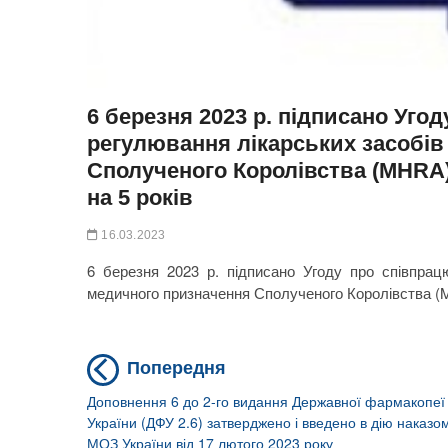
6 березня 2023 р. підписано Уго
регулювання лікарських засобів
Сполученого Королівства (MHRA
на 5 років
16.03.2023
6 березня 2023 р. підписано Угоду про співпрац
медичного призначення Сполученого Королівства (M
Previous
Навігація
Попередня
post:
записів
Доповнення 6 до 2-го видання Державної фармакопеї
України (ДФУ 2.6) затверджено і введено в дію наказо
МОЗ України від 17 лютого 2023 року