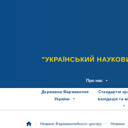
Skip
to
content
"УКРАЇНСЬКИЙ НАУКОВ
Про нас
Державна Фармакопея
Стандартні зр
України
валідація та 
/
/
Новини Фармакопейного центру
Новини