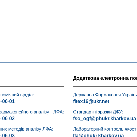
Додаткова електронна по
номічний відділ:
Державна Фармакопея України
0-06-01
fitex16@ukr.net
фармакопейного аналізу - ЛФА:
Стандартні зразки ДФУ:
0-06-02
fso_ogf@phukr.kharkov.ua
чних методів аналізу ЛФА:
Лабораторний контроль якості 
0-06-03
lfa@phukr.kharkov.ua