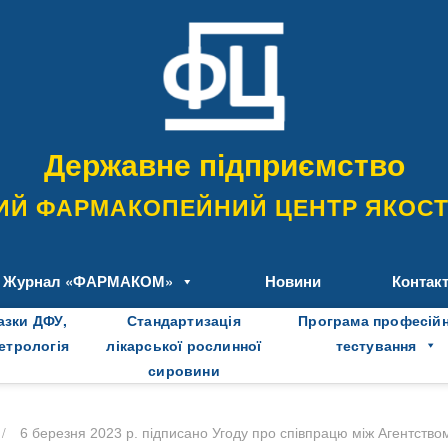
Державне підприємство
ИЙ ФАРМАКОПЕЙНИЙ ЦЕНТР ЯКОСТІ
Журнал «ФАРМАКОМ»
Новини
Контак
азки ДФУ,
Стандартизація
Програма професій
метрологія
лікарської рослинної
тестування
сировини
/
6 березня 2023 р. підписано Угоду про співпрацю між Агентством