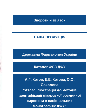
Зворотній зв’язок
НАША ПРОДУКЦІЯ
Державна Фармакопея України
Каталог ФСЗ ДФУ
А.Г. Котов, Е.Е. Котова, О.О.
Соколова
“Атлас ілюстрацій до методів
ідентифікації лікарської рослинної
сировини в національних
монографіях ДФУ”