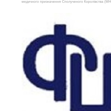
медичного призначення Сполученого Королівства (MH