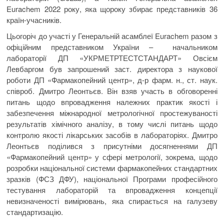
Eurachem 2022 року, яка щороку збирає представників 36
країн-учасників.
Цьогоріч до участі у Генеральній асамблеї Eurachem разом з
офіційним представником України – начальником
лабораторії ДП «УКРМЕТРТЕСТСТАНДАРТ» Овсієм
Левбаргом був запрошений заст. директора з наукової
роботи ДП «Фармакопейний центр», д-р фарм. н., ст. наук.
співроб. Дмитро Леонтьєв. Він взяв участь в обговоренні
питань щодо впровадження належних практик якості і
забезпечення міжнародної метрологічної простежуваності
результатів хімічного аналізу, в тому числі питань щодо
контролю якості лікарських засобів в лабораторіях. Дмитро
Леонтьєв поділився з присутніми досягненнями ДП
«Фармакопейний центр» у сфері метрології, зокрема, щодо
розробки національної системи фармакопейних стандартних
зразків (ФСЗ ДФУ), національної Програми професійного
тестування лабораторій та впровадження концепції
невизначеності вимірювань, яка спирається на галузеву
стандартизацію.