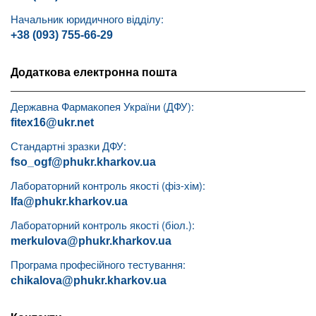
Начальник юридичного відділу:
+38 (093) 755-66-29
Додаткова електронна пошта
Державна Фармакопея України (ДФУ):
fitex16@ukr.net
Стандартні зразки ДФУ:
fso_ogf@phukr.kharkov.ua
Лабораторний контроль якості (фіз-хім):
lfa@phukr.kharkov.ua
Лабораторний контроль якості (біол.):
merkulova@phukr.kharkov.ua
Програма професійного тестування:
chikalova@phukr.kharkov.ua