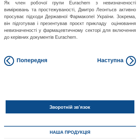
Як член робочої групи Eurachem з невизначеності
вимірювань та простежуваності, Дмитро Леонтьєв активно
просуває підходи Державної Фармакопеї України. Зокрема,
він підготував і презентував проєкт прикладу оцінювання
невизначеності у фармацевтичному секторі для включення
до керівних документів Eurachem.
Previous
N
Навігація
Попередня
Наступна
post:
po
записів
Зворотній зв’язок
НАША ПРОДУКЦІЯ