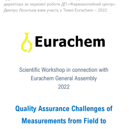
B
директора за наукової роботи ДП «Фармакопейний центр»
u
Дмитро Леонтьєв взяв участь у Тижні Eurachem – 2022
t
t
o
n