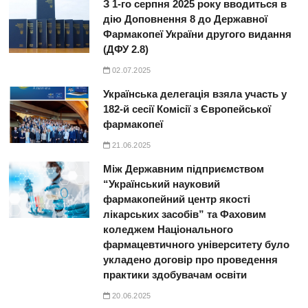
З 1-го серпня 2025 року вводиться в
дію Доповнення 8 до Державної
Фармакопеї України другого видання
(ДФУ 2.8)
02.07.2025
Українська делегація взяла участь у
182-й сесії Комісії з Європейської
фармакопеї
21.06.2025
Між Державним підприємством
“Український науковий
фармакопейний центр якості
лікарських засобів” та Фаховим
коледжем Національного
фармацевтичного університету було
укладено договір про проведення
практики здобувачам освіти
20.06.2025