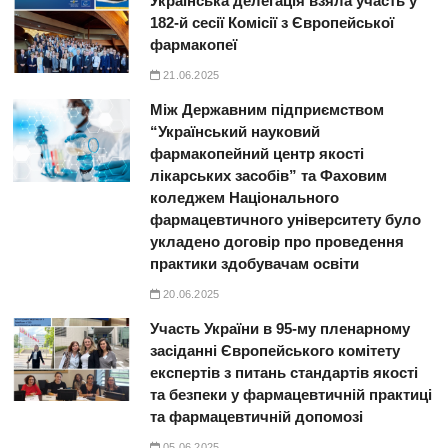
Українська делегація взяла участь у
182-й сесії Комісії з Європейської
фармакопеї
21.06.2025
Між Державним підприємством
“Український науковий
фармакопейний центр якості
лікарських засобів” та Фаховим
коледжем Національного
фармацевтичного університету було
укладено договір про проведення
практики здобувачам освіти
20.06.2025
Участь України в 95-му пленарному
засіданні Європейського комітету
експертів з питань стандартів якості
та безпеки у фармацевтичній практиці
та фармацевтичній допомозі
05.06.2025