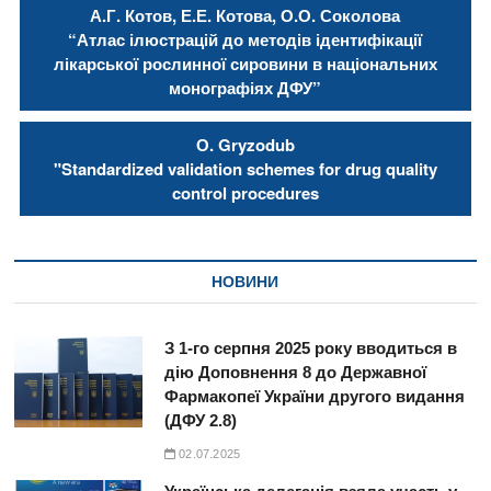
А.Г. Котов, Е.Е. Котова, О.О. Соколова
“Атлас ілюстрацій до методів ідентифікації
лікарської рослинної сировини в національних
монографіях ДФУ”
О. Gryzodub
"Standardized validation schemes for drug quality
control procedures
НОВИНИ
З 1-го серпня 2025 року вводиться в
дію Доповнення 8 до Державної
Фармакопеї України другого видання
(ДФУ 2.8)
02.07.2025