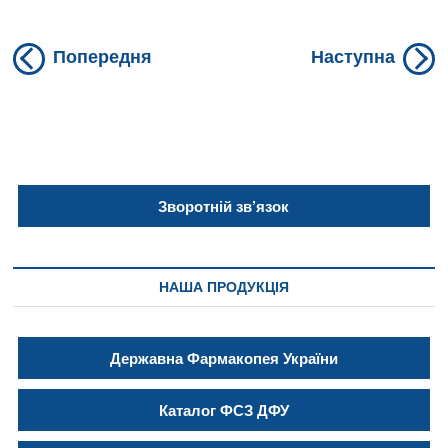
Previous
N
Навігація
Попередня
Наступна
post:
po
записів
Зворотній зв’язок
НАША ПРОДУКЦІЯ
Державна Фармакопея України
Каталог ФСЗ ДФУ