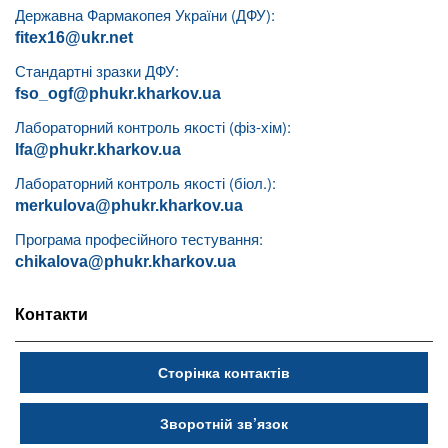
Державна Фармакопея України (ДФУ):
fitex16@ukr.net
Стандартні зразки ДФУ:
fso_ogf@phukr.kharkov.ua
Лабораторний контроль якості (фіз-хім):
lfa@phukr.kharkov.ua
Лабораторний контроль якості (біол.):
merkulova@phukr.kharkov.ua
Програма професійного тестування:
chikalova@phukr.kharkov.ua
Контакти
Сторінка контактів
Зворотній зв’язок