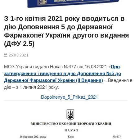
З 1-го квітня 2021 року вводиться в
дію Доповнення 5 до Державної
Фармакопеї України другого видання
(ДФУ 2.5)
25.03.2021
МОЗ України видало Наказ №477 від 16.03.2021 «
Про
затвердження і введення в дію Доповнення №5 до
Державної Фармакопеї України (ІІ Видання)
». Введення в
дію – з 1 липня 2021 року.
Dopolnenye_5_Prikaz_2021