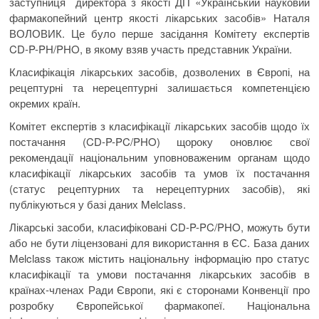
заступниця директора з якості ДП «Український науковий
фармакопейний центр якості лікарських засобів» Наталя
ВОЛОВИК. Це було перше засідання Комітету експертів
CD-P-PH/PHO, в якому взяв участь представник України.
Класифікація лікарських засобів, дозволених в Європі, на
рецептурні та нерецептурні залишається компетенцією
окремих країн.
Комітет експертів з класифікації лікарських засобів щодо їх
постачання (CD-P-PC/PHO) щороку оновлює свої
рекомендації національним уповноваженим органам щодо
класифікації лікарських засобів та умов їх постачання
(статус рецептурних та нерецептурних засобів), які
публікуються у базі даних Melclass.
Лікарські засоби, класифіковані CD-P-PC/PHO, можуть бути
або не бути ліцензовані для використання в ЄС. База даних
Melclass також містить національну інформацію про статус
класифікації та умови постачання лікарських засобів в
країнах-членах Ради Європи, які є сторонами Конвенції про
розробку Європейської фармакопеї. Національна