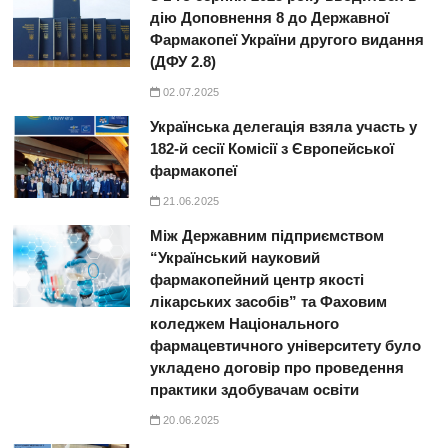
дію Доповнення 8 до Державної
Фармакопеї України другого видання
(ДФУ 2.8)
02.07.2025
Українська делегація взяла участь у
182-й сесії Комісії з Європейської
фармакопеї
21.06.2025
Між Державним підприємством
“Український науковий
фармакопейний центр якості
лікарських засобів” та Фаховим
коледжем Національного
фармацевтичного університету було
укладено договір про проведення
практики здобувачам освіти
20.06.2025