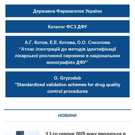
Державна Фармакопея України
Каталог ФСЗ ДФУ
А.Г. Котов, Е.Е. Котова, О.О. Соколова
“Атлас ілюстрацій до методів ідентифікації
лікарської рослинної сировини в національних
монографіях ДФУ”
О. Gryzodub
"Standardized validation schemes for drug quality
control procedures
НОВИНИ
З 1-го серпня 2025 року вводиться в