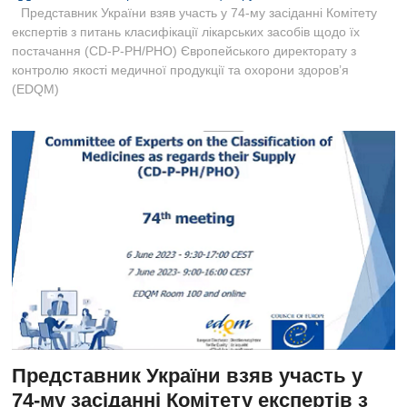
B
Представник України взяв участь у 74-му засіданні Комітету
u
експертів з питань класифікації лікарських засобів щодо їх
t
постачання (CD-P-PH/PHO) Європейського директорату з
t
контролю якості медичної продукції та охорони здоров’я
o
(EDQM)
n
Представник України взяв участь у
74-му засіданні Комітету експертів з