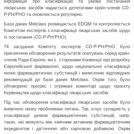
інформація про класифікацію та умови постачання
лікарських засобів надається делегатами країн-членів CD-
P-PH/PHO та оновлюється регулярно.
База даних Melclass розміщається EDQM та контролюється
Комітетом експертів з класифікації лікарських засобів щодо
їх постачання (CD-P-PH/PHO).
74 засідання Комітету експертів CD-P-PH/PHO було
присвячене обговоренню результатів опитувань серед країн-
членів Ради Європи, які є сторонами Конвенції про розробку
Європейської фармакопеї, щодо національної класифікації
низки фармацевтичних субстанцій і винесенню відповідних
рекомендацій до бази даних Melclass. Окрім того, було
обговорено прогрес і отримані коментарі щодо проєкту
Керівництва щодо класифікації лікарських засобів.
Під час обговорення класифікації лікарських засобів було
виявлено низку проблемних питань. Так, існує складність у
класифікації деяких фармацевтичних субстанцій, напр.
таких, які межують між хімічним активним фармацевтичним
інгредієнтом і дієтичною або харчовою добавкою. Окрім