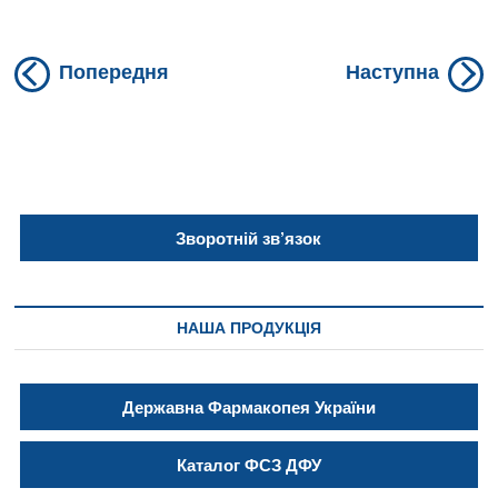
Previous
N
Навігація
Попередня
Наступна
post:
po
записів
Зворотній зв’язок
НАША ПРОДУКЦІЯ
Державна Фармакопея України
Каталог ФСЗ ДФУ