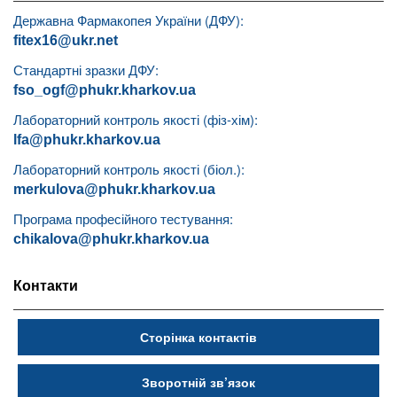
Державна Фармакопея України (ДФУ):
fitex16@ukr.net
Стандартні зразки ДФУ:
fso_ogf@phukr.kharkov.ua
Лабораторний контроль якості (фіз-хім):
lfa@phukr.kharkov.ua
Лабораторний контроль якості (біол.):
merkulova@phukr.kharkov.ua
Програма професійного тестування:
chikalova@phukr.kharkov.ua
Контакти
Сторінка контактів
Зворотній зв’язок