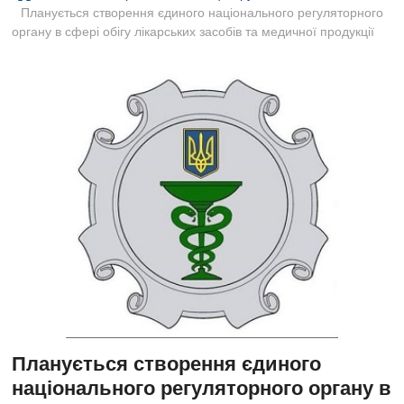
B
Планується створення єдиного національного регуляторного
u
органу в сфері обігу лікарських засобів та медичної продукції
t
t
o
n
Планується створення єдиного
національного регуляторного органу в