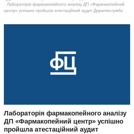
B
Лабораторія фармакопейного аналізу ДП «Фармакопейний
u
центр» успішно пройшла атестаційний аудит Держлікслужби
t
t
o
n
Лабораторія фармакопейного аналізу
ДП «Фармакопейний центр» успішно
пройшла атестаційний аудит