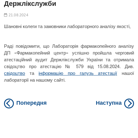
Держлікслужби
21.08.2024
Шановні колеги та замовники лабораторного аналізу якості,
Раді повідомити, що Лабораторія фармакопейного аналізу
ДП «Фармакопейний центр» успішно пройшла черговий
атестаційний аудит Держлікслужби України та отримала
свідоцтво про атестацію № 579 від 15.08.2024. Див.
свідоцтво
та
інформацію про галузь атестації
нашої
лабораторії на нашому сайті.
Previous
N
Навігація
Попередня
Наступна
post:
po
записів