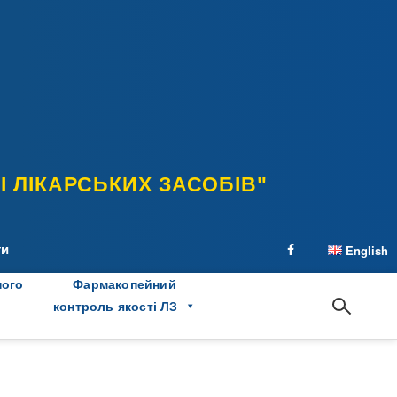
 ЛІКАРСЬКИХ ЗАСОБІВ"
ти
English
facebook
ного
Фармакопейний
контроль якості ЛЗ