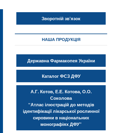
Зворотній зв’язок
НАША ПРОДУКЦІЯ
Державна Фармакопея України
Каталог ФСЗ ДФУ
А.Г. Котов, Е.Е. Котова, О.О.
Соколова
“Атлас ілюстрацій до методів
ідентифікації лікарської рослинної
сировини в національних
монографіях ДФУ”