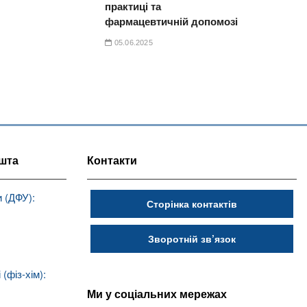
практиці та
фармацевтичній допомозі
05.06.2025
шта
Контакти
 (ДФУ):
Сторінка контактів
Зворотній зв’язок
(фіз-хім):
Ми у соціальних мережах