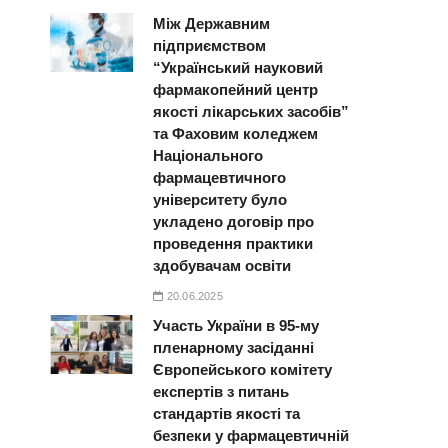
Між Державним
підприємством
“Український науковий
фармакопейний центр
якості лікарських засобів”
та Фаховим коледжем
Національного
фармацевтичного
університету було
укладено договір про
проведення практики
здобувачам освіти
20.06.2025
Участь України в 95-му
пленарному засіданні
Європейського комітету
експертів з питань
стандартів якості та
безпеки у фармацевтичній