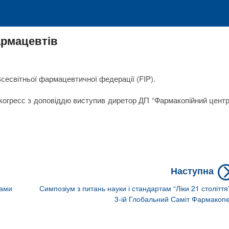
армацевтів
Всесвітньої фармацевтичної федерації (FIP).
а когресс з доповіддю виступив диретор ДП “Фармакопійний центр
Наступна
тами
Симпозіум з питань науки і стандартам “Ліки 21 століття”
3-ій Глобальний Саміт Фармакоп