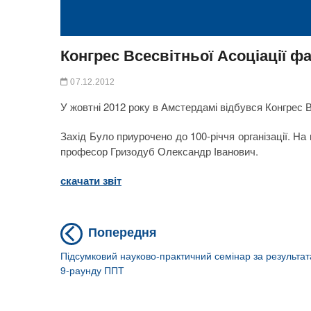
Конгрес Всесвітньої Асоціації ф
07.12.2012
У жовтні 2012 року в Амстердамі відбувся Конгрес 
Захід Було приурочено до 100-річчя організації. Н
професор Гризодуб Олександр Іванович.
скачати звіт
Previous
Навігація
Попередня
post:
записів
Підсумковий науково-практичний семінар за результа
9-раунду ППТ