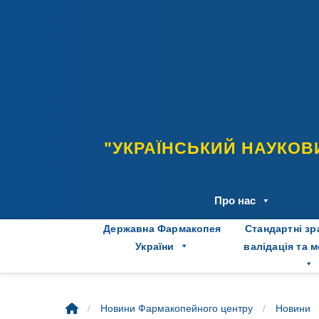
Skip
to
content
"УКРАЇНСЬКИЙ НАУКОВ
Про нас
Державна Фармакопея
Стандартні зр
України
валідація та 
/
/
Новини Фармакопейного центру
Новини