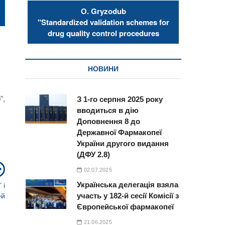
О. Gryzodub
"Standardized validation schemes for
drug quality control procedures
НОВИНИ
”,
З 1-го серпня 2025 року
вводиться в дію
Доповнення 8 до
Державної Фармакопеї
України другого видання
(ДФУ 2.8)
Next
02.07.2025
post:
 і
Українська делегація взяла
ей
участь у 182-й сесії Комісії з
Європейської фармакопеї
21.06.2025