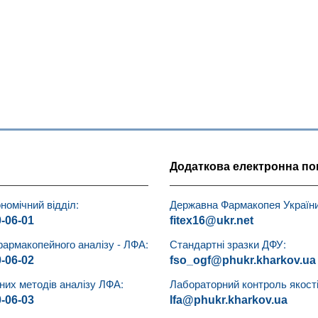
Додаткова електронна по
номічний відділ:
Державна Фармакопея України
0-06-01
fitex16@ukr.net
фармакопейного аналізу - ЛФА:
Стандартні зразки ДФУ:
0-06-02
fso_ogf@phukr.kharkov.ua
чних методів аналізу ЛФА:
Лабораторний контроль якості 
0-06-03
lfa@phukr.kharkov.ua