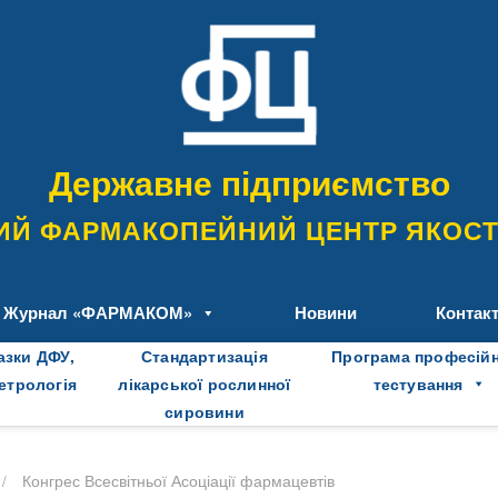
Державне підприємство
ИЙ ФАРМАКОПЕЙНИЙ ЦЕНТР ЯКОСТІ
Журнал «ФАРМАКОМ»
Новини
Контак
азки ДФУ,
Стандартизація
Програма професій
метрологія
лікарської рослинної
тестування
сировини
/
Конгрес Всесвітньої Асоціації фармацевтів