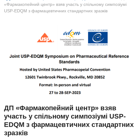
B
«Фармакопейний центр» взяв участь у спільному симпозіумі
u
USP-EDQM з фармацевтичних стандартних зразків
t
t
o
n
ДП «Фармакопейний центр» взяв
участь у спільному симпозіумі USP-
EDQM з фармацевтичних стандартних
зразків