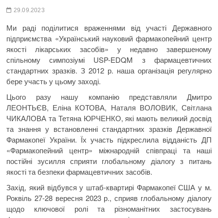
29.09.2023
Ми раді поділитися враженнями від участі Державного
підприємства «Український науковий фармакопейний центр
якості лікарських засобів» у недавно завершеному
спільному симпозіумі USP-EDQM з фармацевтичних
стандартних зразків. З 2012 р. наша організація регулярно
бере участь у цьому заході.
Цього разу нашу компанію представляли Дмитро
ЛЕОНТЬЄВ, Еліна КОТОВА, Наталя ВОЛОВИК, Світлана
ЧИКАЛОВА та Тетяна ЮРЧЕНКО, які мають великий досвід
та знання у встановленні стандартних зразків Державної
Фармакопеї України. Їх участь підкреслила відданість ДП
«Фармакопейний центр» міжнародній співпраці та наші
постійні зусилля сприяти глобальному діалогу з питань
якості та безпеки фармацевтичних засобів.
Захід, який відбувся у штаб-квартирі Фармакопеї США у м.
Роквіль 27-28 вересня 2023 р., сприяв глобальному діалогу
щодо ключової ролі та різноманітних застосувань