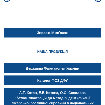
post:
po
записів
Зворотній зв’язок
НАША ПРОДУКЦІЯ
Державна Фармакопея України
Каталог ФСЗ ДФУ
А.Г. Котов, Е.Е. Котова, О.О. Соколова
“Атлас ілюстрацій до методів ідентифікації
лікарської рослинної сировини в національних