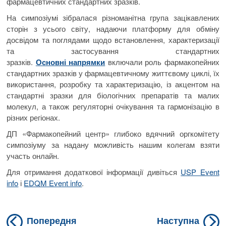
фармацевтичних стандартних зразків.
На симпозіумі зібралася різноманітна група зацікавлених
сторін з усього світу, надаючи платформу для обміну
досвідом та поглядами щодо встановлення, характеризації
та застосування стандартних
зразків.
Основні напрямки
включали роль фармакопейних
стандартних зразків у фармацевтичному життєвому циклі, їх
використання, розробку та характеризацію, із акцентом на
стандартні зразки для біологічних препаратів та малих
молекул, а також регуляторні очікування та гармонізацію в
різних регіонах.
ДП «Фармакопейний центр» глибоко вдячний оргкомітету
симпозіуму за надану можливість нашим колегам взяти
участь онлайн.
Для отримання додаткової інформації дивіться
USP Event
info
і
EDQM Event info
.
Previous
N
Навігація
Попередня
Наступна