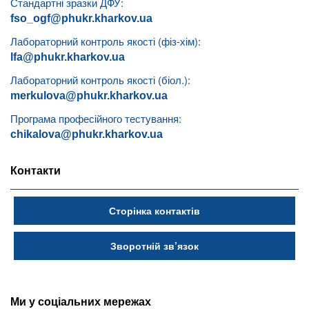
Стандартні зразки ДФУ:
fso_ogf@phukr.kharkov.ua
Лабораторний контроль якості (фіз-хім):
lfa@phukr.kharkov.ua
Лабораторний контроль якості (біол.):
merkulova@phukr.kharkov.ua
Програма професійного тестування:
chikalova@phukr.kharkov.ua
Контакти
Сторінка контактів
Зворотній зв’язок
Ми у соціальних мережах