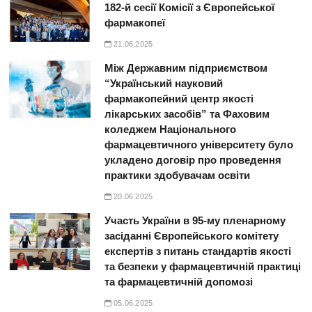
182-й сесії Комісії з Європейської
фармакопеї
21.06.2025
Між Державним підприємством
“Український науковий
фармакопейний центр якості
лікарських засобів” та Фаховим
коледжем Національного
фармацевтичного університету було
укладено договір про проведення
практики здобувачам освіти
20.06.2025
Участь України в 95-му пленарному
засіданні Європейського комітету
експертів з питань стандартів якості
та безпеки у фармацевтичній практиці
та фармацевтичній допомозі
05.06.2025