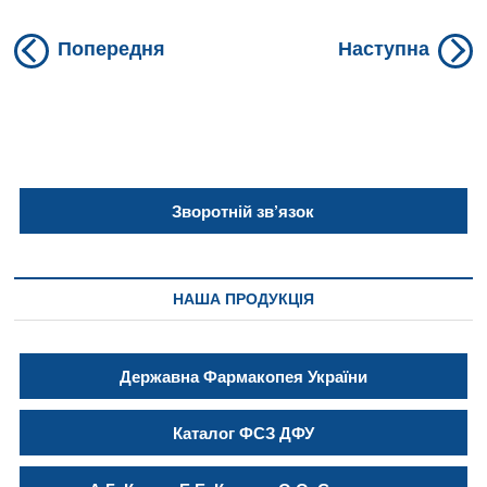
Previous
N
Навігація
Попередня
Наступна
post:
po
записів
Зворотній зв’язок
НАША ПРОДУКЦІЯ
Державна Фармакопея України
Каталог ФСЗ ДФУ