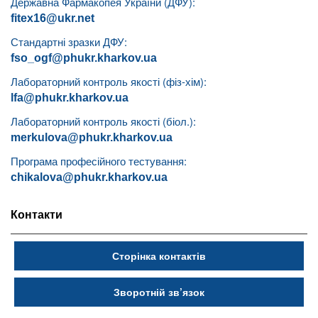
Державна Фармакопея України (ДФУ):
fitex16@ukr.net
Стандартні зразки ДФУ:
fso_ogf@phukr.kharkov.ua
Лабораторний контроль якості (фіз-хім):
lfa@phukr.kharkov.ua
Лабораторний контроль якості (біол.):
merkulova@phukr.kharkov.ua
Програма професійного тестування:
chikalova@phukr.kharkov.ua
Контакти
Сторінка контактів
Зворотній зв’язок