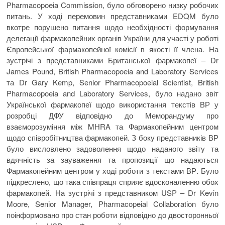
Pharmacopoeia Commission, було обговорено низку робочих
питань. У ході перемовин представниками EDQM було
вкотре порушено питання щодо необхідності формування
делегації фармакопейних органів України для участі у роботі
Європейської фармакопейної комісії в якості її члена. На
зустрічі з представниками Британської фармакопеї – Dr
James Pound, British Pharmacopoeia and Laboratory Services
та Dr Gary Kemp, Senior Pharmacopoeial Scientist, British
Pharmacopoeia and Laboratory Services, було надано звіт
Української фармакопеї щодо використання текстів ВР у
розробці ДФУ відповідно до Меморандуму про
взаєморозуміння між MHRA та Фармакопейним центром
щодо співробітництва фармакопей. З боку представників ВР
було висловлено задоволення щодо наданого звіту та
вдячність за зауваження та пропозиції що надаються
Фармакопейним центром у ході роботи з текстами ВР. Було
підкреслено, що така співпраця сприяє вдосконаленню обох
фармакопей. На зустрічі з представником USP – Dr Kevin
Moore, Senior Manager, Pharmacopeial Collaboration було
поінформовано про стан роботи відповідно до двосторонньої