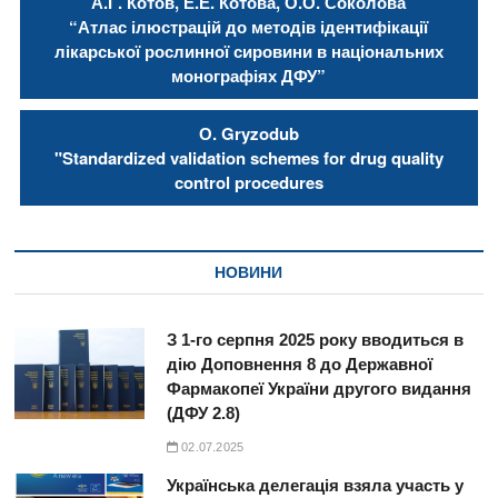
А.Г. Котов, Е.Е. Котова, О.О. Соколова
“Атлас ілюстрацій до методів ідентифікації
лікарської рослинної сировини в національних
монографіях ДФУ”
О. Gryzodub
"Standardized validation schemes for drug quality
control procedures
НОВИНИ
З 1-го серпня 2025 року вводиться в
дію Доповнення 8 до Державної
Фармакопеї України другого видання
(ДФУ 2.8)
02.07.2025
Українська делегація взяла участь у