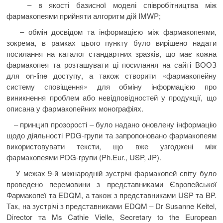
– в якості базисної моделі співробітництва між
фармакопеями прийняти алгоритм дій IMWP;
– обмін досвідом та інформацією між фармакопеями,
зокрема, в рамках цього пункту було вирішено надати
посилання на каталог стандартних зразків, що має кожна
фармакопея та розташувати ці посилання на сайті ВООЗ
для on-line доступу, а також створити «фармакопейну
систему сповіщення» для обміну інформацією про
виникнення проблем або невідповідностей у продукції, що
описана у фармакопейних монографіях.
– принцип прозорості – було надано оновлену інформацію
щодо діяльності PDG-групи та запропоновано фармакопеям
використовувати тексти, що вже узгоджені між
фармакопеями PDG-групи (Ph.Eur., USP, JP).
У межах 9-й міжнародній зустрічі фармакопей світу було
проведено перемовини з представниками Європейської
Фармакопеї та EDQM, а також з представниками USP та BP.
Так, на зустрічі з представниками EDQM – Dr Susanne Keitel,
Director та Ms Cathie Vielle, Secretary to the European