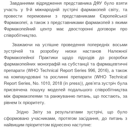
Завданнями відрядження представника ДФУ було взяти
участь у 9-й міжнародній зустрічі фармакопей світу, та
провести перемовини з представниками Європейської
Фармакопеї, а також з представниками фармакопей з якими
Фармакопейний центр має двосторонні договори про
співробітництво.
Зважаючи на успішне проведення попередніх восьми
зустрічей та розробку низки настанов Належної
Фармакопейної Практики щодо підходів до розробки
фармакопейних монографій на субстанції та фармацевтичні
препарати (WHO Technical Report Series 996, 2016), а також
на компаундовані та рослинні препарати (WHO Technical
Report Series, No. 1010, 2018 (in press)), дев’ята зустріч була
присвячена пошуку моделей подальшого співробітництва
між фармакопеями та ранжуванню питань, що постають, за
рівнем їх пріоритету.
Згідно Звіту за результатами зустрічі, що було
сформовано учасниками, протягом засідання, до питань з
найвищим пріоритетом віднесено наступне: