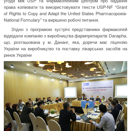
угоди між USP та Фармакопейним центром про надання
права копіювати та використовувати тексти USP-NF “Grant
of Rights to Copy and Adapt the United States Pharmacopoeia-
National Formulary” та вирішено робочі питання.
Згідно з програмою зустрічі представники фармакопей
відвідали компанію з виробництва фармпрепаратів Danapha,
що, розташована у м. Дананг, яка, доречи має ліцензію
України на виробництво та поставку лікарських засобів на
ринок України