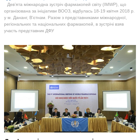
B
Дев’ята міжнародна зустріч фармакопей світу (IMWP), що
u
організована за ініціативи ВООЗ, відбулась 18-19 квітня 2018 р.
t
у м. Дананг, В’єтнам. Разом з представниками міжнародної,
t
регіональних та національних фармакопей, в зустрічі взяв
o
участь представник ДФУ
n