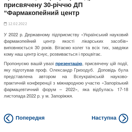
присвячену 30-річчю ДП
“Фармакопейний центр
12.02.2022
У 2022 р. Державному підприємству «Український науковий
фармакопейний центр якості лікарських засобів»
виповнюється 30 років. Вітаємо колег та всіх тих, завдяки
кому наш центр існує, розвивається і процвітає.
Пропонуємо вашій увазі
презентацію
, присвячену цій події,
яку підготував проф. Олександр Гризодуб. Доповідь була
представлена автором на Всеукраїнській науково-
практичній конференції з міжнародною участю «Запорізький
фармацевтичний форум – 2022», яка відбулась 17-18
листопада 2022 р. у м. Запоріжжя.
Previous
N
Навігація
Попередня
Наступна
post:
po
записів