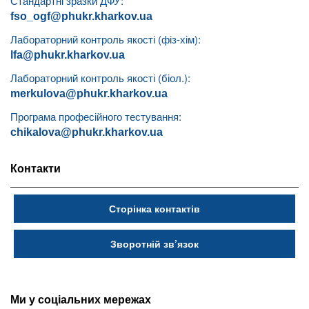
Стандартні зразки ДФУ:
fso_ogf@phukr.kharkov.ua
Лабораторний контроль якості (фіз-хім):
lfa@phukr.kharkov.ua
Лабораторний контроль якості (біол.):
merkulova@phukr.kharkov.ua
Програма професійного тестування:
chikalova@phukr.kharkov.ua
Контакти
Сторінка контактів
Зворотній зв’язок
Ми у соціальних мережах