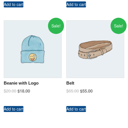
Add to cart
Add to cart
Sale!
Sale!
Beanie with Logo
Belt
$
20.00
$
18.00
$
65.00
$
55.00
Add to cart
Add to cart