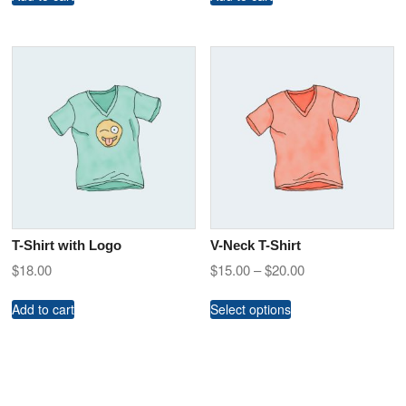
T-Shirt with Logo
V-Neck T-Shirt
$
18.00
$
15.00
–
$
20.00
Add to cart
Select options