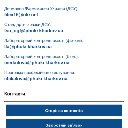
Державна Фармакопея України (ДФУ):
fitex16@ukr.net
Стандартні зразки ДФУ:
fso_ogf@phukr.kharkov.ua
Лабораторний контроль якості (фіз-хім):
lfa@phukr.kharkov.ua
Лабораторний контроль якості (біол.):
merkulova@phukr.kharkov.ua
Програма професійного тестування:
chikalova@phukr.kharkov.ua
Контакти
Сторінка контактів
Зворотній зв’язок