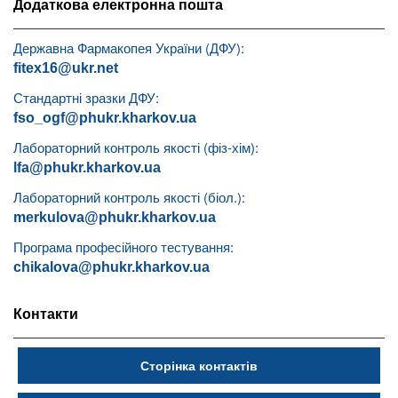
Додаткова електронна пошта
Державна Фармакопея України (ДФУ):
fitex16@ukr.net
Стандартні зразки ДФУ:
fso_ogf@phukr.kharkov.ua
Лабораторний контроль якості (фіз-хім):
lfa@phukr.kharkov.ua
Лабораторний контроль якості (біол.):
merkulova@phukr.kharkov.ua
Програма професійного тестування:
chikalova@phukr.kharkov.ua
Контакти
Сторінка контактів