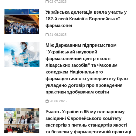
02.07.2025
Українська делегація взяла участь у
182-й сесії Комісії з Європейської
фармакопеї
21.06.2025
Між Державним підприємством
“Український науковий
фармакопейний центр якості
лікарських засобів” та Фаховим
коледжем Національного
фармацевтичного університету було
укладено договір про проведення
практики здобувачам освіти
20.06.2025
Участь України в 95-му пленарному
засіданні Європейського комітету
експертів з питань стандартів якості
та безпеки у фармацевтичній практиці