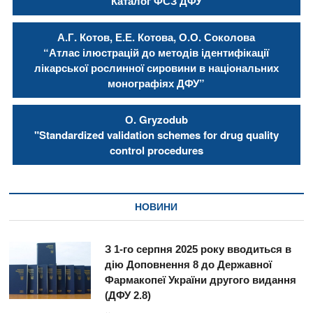
Каталог ФСЗ ДФУ
А.Г. Котов, Е.Е. Котова, О.О. Соколова
“Атлас ілюстрацій до методів ідентифікації
лікарської рослинної сировини в національних
монографіях ДФУ”
О. Gryzodub
"Standardized validation schemes for drug quality
control procedures
НОВИНИ
З 1-го серпня 2025 року вводиться в
дію Доповнення 8 до Державної
Фармакопеї України другого видання
(ДФУ 2.8)