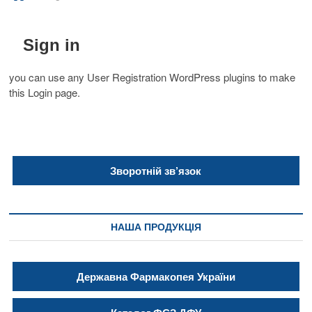
B
u
t
Sign in
t
o
you can use any User Registration WordPress plugins to make
n
this Login page.
Зворотній зв’язок
НАША ПРОДУКЦІЯ
Державна Фармакопея України